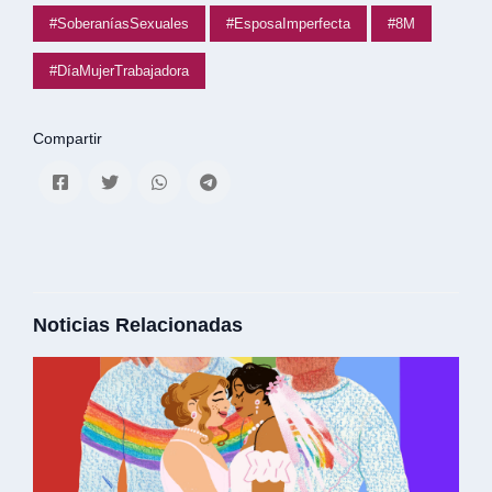
#SoberaníasSexuales
#EsposaImperfecta
#8M
#DíaMujerTrabajadora
Compartir
Noticias Relacionadas