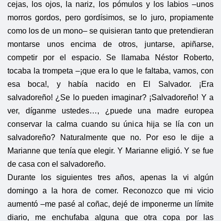
cejas, los ojos, la nariz, los pómulos y los labios –unos
morros gordos, pero gordísimos, se lo juro, propiamente
como los de un mono– se quisieran tanto que pretendieran
montarse unos encima de otros, juntarse, apiñarse,
competir por el espacio. Se llamaba Néstor Roberto,
tocaba la trompeta –¡que era lo que le faltaba, vamos, con
esa boca!, y había nacido en El Salvador. ¡Era
salvadoreño! ¿Se lo pueden imaginar? ¡Salvadoreño! Y a
ver, díganme ustedes…, ¿puede una madre europea
conservar la calma cuando su única hija se lía con un
salvadoreño? Naturalmente que no. Por eso le dije a
Marianne que tenía que elegir. Y Marianne eligió. Y se fue
de casa con el salvadoreño.
Durante los siguientes tres años, apenas la vi algún
domingo a la hora de comer. Reconozco que mi vicio
aumentó –me pasé al coñac, dejé de imponerme un límite
diario, me enchufaba alguna que otra copa por las