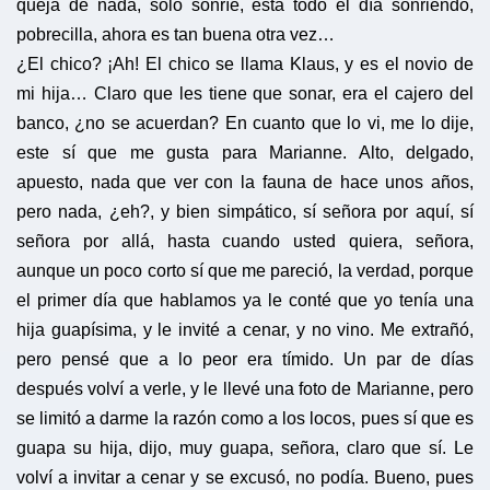
queja de nada, solo sonríe, está todo el día sonriendo,
pobrecilla, ahora es tan buena otra vez…
¿El chico? ¡Ah! El chico se llama Klaus, y es el novio de
mi hija… Claro que les tiene que sonar, era el cajero del
banco, ¿no se acuerdan? En cuanto que lo vi, me lo dije,
este sí que me gusta para Marianne. Alto, delgado,
apuesto, nada que ver con la fauna de hace unos años,
pero nada, ¿eh?, y bien simpático, sí señora por aquí, sí
señora por allá, hasta cuando usted quiera, señora,
aunque un poco corto sí que me pareció, la verdad, porque
el primer día que hablamos ya le conté que yo tenía una
hija guapísima, y le invité a cenar, y no vino. Me extrañó,
pero pensé que a lo peor era tímido. Un par de días
después volví a verle, y le llevé una foto de Marianne, pero
se limitó a darme la razón como a los locos, pues sí que es
guapa su hija, dijo, muy guapa, señora, claro que sí. Le
volví a invitar a cenar y se excusó, no podía. Bueno, pues