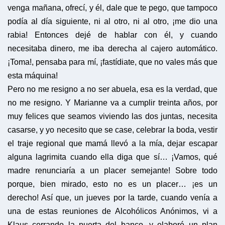
venga mañana, ofrecí, y él, dale que te pego, que tampoco
podía al día siguiente, ni al otro, ni al otro, ¡me dio una
rabia! Entonces dejé de hablar con él, y cuando
necesitaba dinero, me iba derecha al cajero automático.
¡Toma!, pensaba para mí, ¡fastídiate, que no vales más que
esta máquina!
Pero no me resigno a no ser abuela, esa es la verdad, que
no me resigno. Y Marianne va a cumplir treinta años, por
muy felices que seamos viviendo las dos juntas, necesita
casarse, y yo necesito que se case, celebrar la boda, vestir
el traje regional que mamá llevó a la mía, dejar escapar
alguna lagrimita cuando ella diga que sí… ¡Vamos, qué
madre renunciaría a un placer semejante! Sobre todo
porque, bien mirado, esto no es un placer… ¡es un
derecho! Así que, un jueves por la tarde, cuando venía a
una de estas reuniones de Alcohólicos Anónimos, vi a
Klaus cerrando la puerta del banco, y elaboré un plan