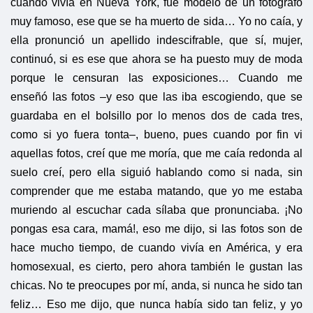
cuando vivía en Nueva York, fue modelo de un fotógrafo
muy famoso, ese que se ha muerto de sida… Yo no caía, y
ella pronunció un apellido indescifrable, que sí, mujer,
continuó, si es ese que ahora se ha puesto muy de moda
porque le censuran las exposiciones… Cuando me
enseñó las fotos –y eso que las iba escogiendo, que se
guardaba en el bolsillo por lo menos dos de cada tres,
como si yo fuera tonta–, bueno, pues cuando por fin vi
aquellas fotos, creí que me moría, que me caía redonda al
suelo creí, pero ella siguió hablando como si nada, sin
comprender que me estaba matando, que yo me estaba
muriendo al escuchar cada sílaba que pronunciaba. ¡No
pongas esa cara, mamá!, eso me dijo, si las fotos son de
hace mucho tiempo, de cuando vivía en América, y era
homosexual, es cierto, pero ahora también le gustan las
chicas. No te preocupes por mí, anda, si nunca he sido tan
feliz… Eso me dijo, que nunca había sido tan feliz, y yo