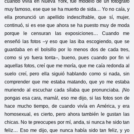
cuando vivía en Nueva York, fue modelo de un fotógrafo
muy famoso, ese que se ha muerto de sida… Yo no caía, y
ella pronunció un apellido indescifrable, que sí, mujer,
continuó, si es ese que ahora se ha puesto muy de moda
porque le censuran las exposiciones… Cuando me
enseñó las fotos –y eso que las iba escogiendo, que se
guardaba en el bolsillo por lo menos dos de cada tres,
como si yo fuera tonta–, bueno, pues cuando por fin vi
aquellas fotos, creí que me moría, que me caía redonda al
suelo creí, pero ella siguió hablando como si nada, sin
comprender que me estaba matando, que yo me estaba
muriendo al escuchar cada sílaba que pronunciaba. ¡No
pongas esa cara, mamá!, eso me dijo, si las fotos son de
hace mucho tiempo, de cuando vivía en América, y era
homosexual, es cierto, pero ahora también le gustan las
chicas. No te preocupes por mí, anda, si nunca he sido tan
feliz… Eso me dijo, que nunca había sido tan feliz, y yo