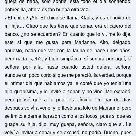
queja de nada, solo sonríe, está todo el día sonriendo,
pobrecilla, ahora es tan buena otra vez…
¿El chico? ¡Ah! El chico se llama Klaus, y es el novio de
mi hija… Claro que les tiene que sonar, era el cajero del
banco, ¿no se acuerdan? En cuanto que lo vi, me lo dije,
este sí que me gusta para Marianne. Alto, delgado,
apuesto, nada que ver con la fauna de hace unos años,
pero nada, ¿eh?, y bien simpático, sí señora por aquí, sí
señora por allá, hasta cuando usted quiera, señora,
aunque un poco corto sí que me pareció, la verdad, porque
el primer día que hablamos ya le conté que yo tenía una
hija guapísima, y le invité a cenar, y no vino. Me extrañó,
pero pensé que a lo peor era tímido. Un par de días
después volví a verle, y le llevé una foto de Marianne, pero
se limitó a darme la razón como a los locos, pues sí que es
guapa su hija, dijo, muy guapa, señora, claro que sí. Le
volví a invitar a cenar y se excusó, no podía. Bueno, pues