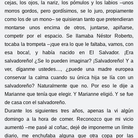
cejas, los ojos, la nariz, los pómulos y los labios –unos
morros gordos, pero gordísimos, se lo juro, propiamente
como los de un mono– se quisieran tanto que pretendieran
montarse unos encima de otros, juntarse, apiñarse,
competir por el espacio. Se llamaba Néstor Roberto,
tocaba la trompeta –¡que era lo que le faltaba, vamos, con
esa boca!, y había nacido en El Salvador. ¡Era
salvadoreño! ¿Se lo pueden imaginar? ¡Salvadoreño! Y a
ver, díganme ustedes…, ¿puede una madre europea
conservar la calma cuando su única hija se lía con un
salvadoreño? Naturalmente que no. Por eso le dije a
Marianne que tenía que elegir. Y Marianne eligió. Y se fue
de casa con el salvadoreño.
Durante los siguientes tres años, apenas la vi algún
domingo a la hora de comer. Reconozco que mi vicio
aumentó –me pasé al coñac, dejé de imponerme un límite
diario, me enchufaba alguna que otra copa por las