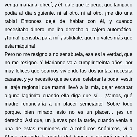
venga mañana, ofrecí, y él, dale que te pego, que tampoco
podía al día siguiente, ni al otro, ni al otro, ¡me dio una
rabia! Entonces dejé de hablar con él, y cuando
necesitaba dinero, me iba derecha al cajero automático.
¡Toma!, pensaba para mí, ¡fastídiate, que no vales más que
esta máquina!
Pero no me resigno a no ser abuela, esa es la verdad, que
no me resigno. Y Marianne va a cumplir treinta años, por
muy felices que seamos viviendo las dos juntas, necesita
casarse, y yo necesito que se case, celebrar la boda, vestir
el traje regional que mamá llevó a la mía, dejar escapar
alguna lagrimita cuando ella diga que sí… ¡Vamos, qué
madre renunciaría a un placer semejante! Sobre todo
porque, bien mirado, esto no es un placer… ¡es un
derecho! Así que, un jueves por la tarde, cuando venía a
una de estas reuniones de Alcohólicos Anónimos, vi a
Klaus cerrando la puerta del banco, y elaboré un plan