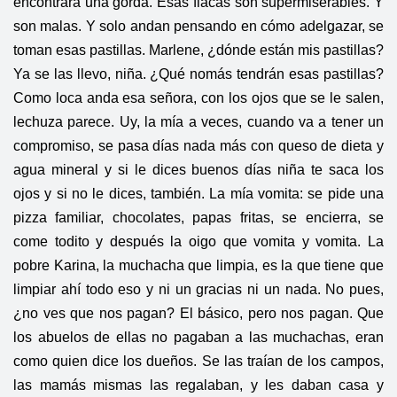
encontrara una gorda. Esas flacas son supermiserables. Y
son malas. Y solo andan pensando en cómo adelgazar, se
toman esas pastillas. Marlene, ¿dónde están mis pastillas?
Ya se las llevo, niña. ¿Qué nomás tendrán esas pastillas?
Como loca anda esa señora, con los ojos que se le salen,
lechuza parece. Uy, la mía a veces, cuando va a tener un
compromiso, se pasa días nada más con queso de dieta y
agua mineral y si le dices buenos días niña te saca los
ojos y si no le dices, también. La mía vomita: se pide una
pizza familiar, chocolates, papas fritas, se encierra, se
come todito y después la oigo que vomita y vomita. La
pobre Karina, la muchacha que limpia, es la que tiene que
limpiar ahí todo eso y ni un gracias ni un nada. No pues,
¿no ves que nos pagan? El básico, pero nos pagan. Que
los abuelos de ellas no pagaban a las muchachas, eran
como quien dice los dueños. Se las traían de los campos,
las mamás mismas las regalaban, y les daban casa y