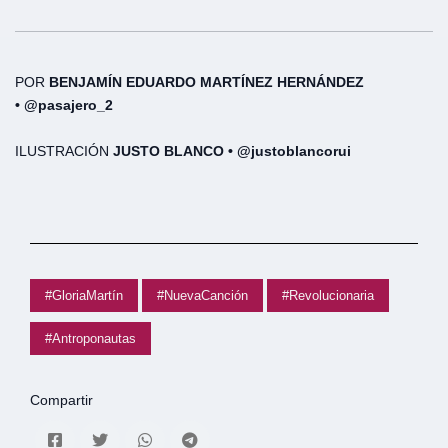
POR
BENJAMÍN EDUARDO MARTÍNEZ HERNÁNDEZ
•
@pasajero_2
ILUSTRACIÓN
JUSTO BLANCO • @justoblancorui
#GloriaMartín
#NuevaCanción
#Revolucionaria
#Antroponautas
Compartir