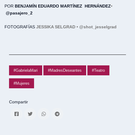
POR
BENJAMÍN EDUARDO MARTÍNEZ
HERNÁNDEZ
•
@pasajero_2
FOTOGRAFÍAS
JESSIKA SELGRAD • @shot_jesselgrad
#GabrielaMari
#MadresDeseantes
#Teatro
#Mujeres
Compartir