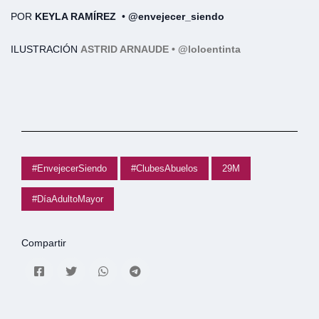
POR
KEYLA RAMÍREZ
•
@envejecer_siendo
ILUSTRACIÓN
ASTRID ARNAUDE • @loloentinta
#EnvejecerSiendo
#ClubesAbuelos
29M
#DíaAdultoMayor
Compartir