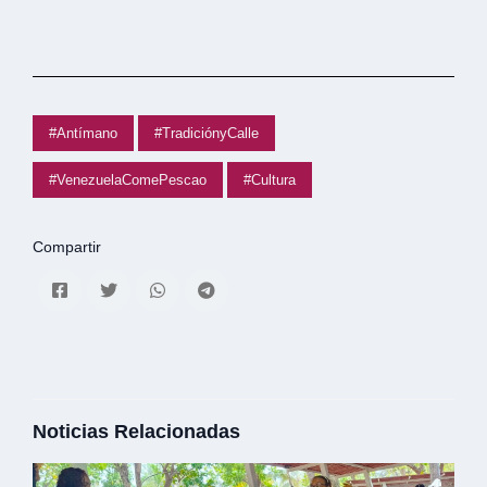
#Antímano
#TradiciónyCalle
#VenezuelaComePescao
#Cultura
Compartir
Noticias Relacionadas