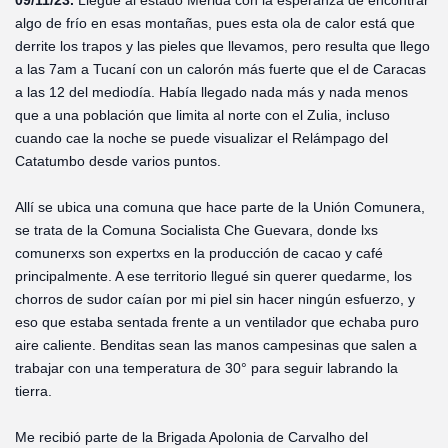
09/11/23.
Llegué al estado Mérida con la esperanza de encontrar
algo de frío en esas montañas, pues esta ola de calor está que
derrite los trapos y las pieles que llevamos, pero resulta que llego
a las 7am a Tucaní con un calorón más fuerte que el de Caracas
a las 12 del mediodía. Había llegado nada más y nada menos
que a una población que limita al norte con el Zulia, incluso
cuando cae la noche se puede visualizar el Relámpago del
Catatumbo desde varios puntos.
Allí se ubica una comuna que hace parte de la Unión Comunera,
se trata de la Comuna Socialista Che Guevara, donde lxs
comunerxs son expertxs en la producción de cacao y café
principalmente. A ese territorio llegué sin querer quedarme, los
chorros de sudor caían por mi piel sin hacer ningún esfuerzo, y
eso que estaba sentada frente a un ventilador que echaba puro
aire caliente. Benditas sean las manos campesinas que salen a
trabajar con una temperatura de 30° para seguir labrando la
tierra.
Me recibió parte de la Brigada Apolonia de Carvalho del