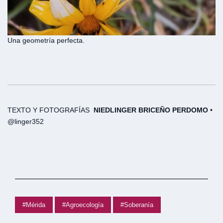
Una geometría perfecta.
TEXTO Y FOTOGRAFÍAS
NIEDLINGER BRICEÑO PERDOMO
•
@linger352
#Mérida
#Agroecología
#Soberanía