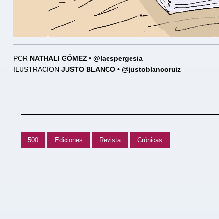
POR
NATHALI GÓMEZ • @laespergesia
ILUSTRACIÓN
JUSTO BLANCO • @justoblancoruiz
500
Ediciones
Revista
Crónicas