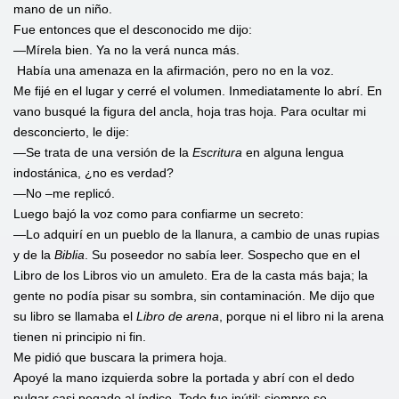
mano de un niño.
Fue entonces que el desconocido me dijo:
—Mírela bien. Ya no la verá nunca más.
Había una amenaza en la afirmación, pero no en la voz.
Me fijé en el lugar y cerré el volumen. Inmediatamente lo abrí. En
vano busqué la figura del ancla, hoja tras hoja. Para ocultar mi
desconcierto, le dije:
—Se trata de una versión de la
Escritura
en alguna lengua
indostánica, ¿no es verdad?
—No –me replicó.
Luego bajó la voz como para confiarme un secreto:
—Lo adquirí en un pueblo de la llanura, a cambio de unas rupias
y de la
Biblia
. Su poseedor no sabía leer. Sospecho que en el
Libro de los Libros vio un amuleto. Era de la casta más baja; la
gente no podía pisar su sombra, sin contaminación. Me dijo que
su libro se llamaba el
Libro de arena
, porque ni el libro ni la arena
tienen ni principio ni fin.
Me pidió que buscara la primera hoja.
Apoyé la mano izquierda sobre la portada y abrí con el dedo
pulgar casi pegado al índice. Todo fue inútil: siempre se