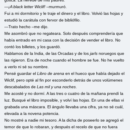
gótica. La heredé de mis padres.
—
¡A black letter Wiclif!
–murmuró.
Fui a mi dormitorio y le traje el dinero y el libro. Volvió las hojas y
estudió la carátula con fervor de bibliófilo.
—Trato hecho –me dijo.
Me asombró que no regateara. Solo después comprendería que
había entrado en mi casa con la decisión de vender el libro. No
contó los billetes, y los guardó.
Hablamos de la India, de las Orcadas y de los
jarls
noruegos que
las rigieron. Era de noche cuando el hombre se fue. No he vuelto
a verlo ni sé su nombre.
Pensé guardar el
Libro de arena
en el hueco que había dejado el
Wiclif, pero opté al fin por esconderlo detrás de unos volúmenes
descabalados de
Las mil y una noches
.
Me acosté y no dormí. A las tres o cuatro de la mañana prendí la
luz. Busqué el libro imposible, y volví las hojas. En una de ellas vi
grabada una máscara. El ángulo llevaba una cifra, ya no sé cuál,
elevada a la novena potencia.
No mostré a nadie mi tesoro. A la dicha de poseerlo se agregó el
temor de que lo robaran, y después el recelo de que no fuera