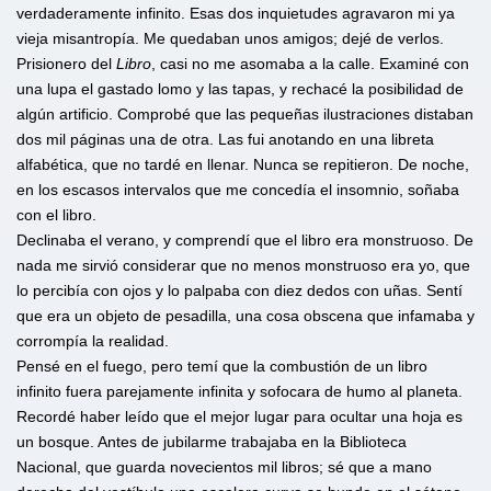
verdaderamente infinito. Esas dos inquietudes agravaron mi ya
vieja misantropía. Me quedaban unos amigos; dejé de verlos.
Prisionero del
Libro
, casi no me asomaba a la calle. Examiné con
una lupa el gastado lomo y las tapas, y rechacé la posibilidad de
algún artificio. Comprobé que las pequeñas ilustraciones distaban
dos mil páginas una de otra. Las fui anotando en una libreta
alfabética, que no tardé en llenar. Nunca se repitieron. De noche,
en los escasos intervalos que me concedía el insomnio, soñaba
con el libro.
Declinaba el verano, y comprendí que el libro era monstruoso. De
nada me sirvió considerar que no menos monstruoso era yo, que
lo percibía con ojos y lo palpaba con diez dedos con uñas. Sentí
que era un objeto de pesadilla, una cosa obscena que infamaba y
corrompía la realidad.
Pensé en el fuego, pero temí que la combustión de un libro
infinito fuera parejamente infinita y sofocara de humo al planeta.
Recordé haber leído que el mejor lugar para ocultar una hoja es
un bosque. Antes de jubilarme trabajaba en la Biblioteca
Nacional, que guarda novecientos mil libros; sé que a mano