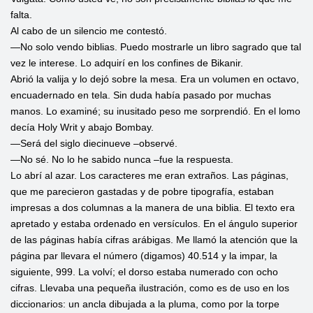
falta.
Al cabo de un silencio me contestó.
—No solo vendo biblias. Puedo mostrarle un libro sagrado que tal
vez le interese. Lo adquirí en los confines de Bikanir.
Abrió la valija y lo dejó sobre la mesa. Era un volumen en octavo,
encuadernado en tela. Sin duda había pasado por muchas
manos. Lo examiné; su inusitado peso me sorprendió. En el lomo
decía Holy Writ y abajo Bombay.
—Será del siglo diecinueve –observé.
—No sé. No lo he sabido nunca –fue la respuesta.
Lo abrí al azar. Los caracteres me eran extraños. Las páginas,
que me parecieron gastadas y de pobre tipografía, estaban
impresas a dos columnas a la manera de una biblia. El texto era
apretado y estaba ordenado en versículos. En el ángulo superior
de las páginas había cifras arábigas. Me llamó la atención que la
página par llevara el número (digamos) 40.514 y la impar, la
siguiente, 999. La volví; el dorso estaba numerado con ocho
cifras. Llevaba una pequeña ilustración, como es de uso en los
diccionarios: un ancla dibujada a la pluma, como por la torpe