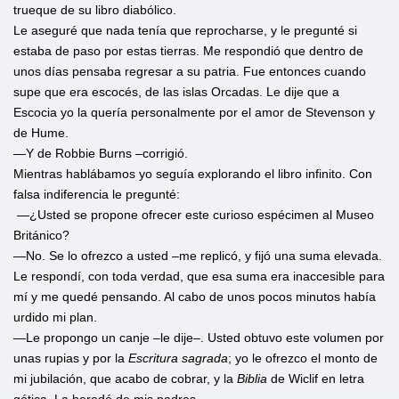
trueque de su libro diabólico.
Le aseguré que nada tenía que reprocharse, y le pregunté si
estaba de paso por estas tierras. Me respondió que dentro de
unos días pensaba regresar a su patria. Fue entonces cuando
supe que era escocés, de las islas Orcadas. Le dije que a
Escocia yo la quería personalmente por el amor de Stevenson y
de Hume.
—Y de Robbie Burns –corrigió.
Mientras hablábamos yo seguía explorando el libro infinito. Con
falsa indiferencia le pregunté:
—¿Usted se propone ofrecer este curioso espécimen al Museo
Británico?
—No. Se lo ofrezco a usted –me replicó, y fijó una suma elevada.
Le respondí, con toda verdad, que esa suma era inaccesible para
mí y me quedé pensando. Al cabo de unos pocos minutos había
urdido mi plan.
—Le propongo un canje –le dije–. Usted obtuvo este volumen por
unas rupias y por la
Escritura sagrada
; yo le ofrezco el monto de
mi jubilación, que acabo de cobrar, y la
Biblia
de Wiclif en letra