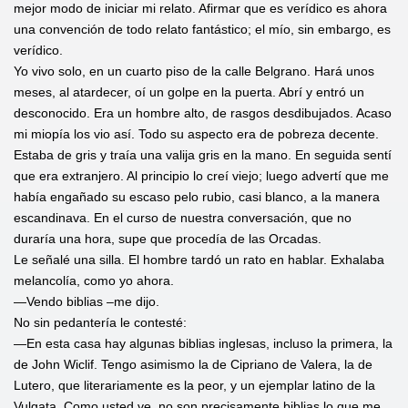
mejor modo de iniciar mi relato. Afirmar que es verídico es ahora
una convención de todo relato fantástico; el mío, sin embargo, es
verídico.
Yo vivo solo, en un cuarto piso de la calle Belgrano. Hará unos
meses, al atardecer, oí un golpe en la puerta. Abrí y entró un
desconocido. Era un hombre alto, de rasgos desdibujados. Acaso
mi miopía los vio así. Todo su aspecto era de pobreza decente.
Estaba de gris y traía una valija gris en la mano. En seguida sentí
que era extranjero. Al principio lo creí viejo; luego advertí que me
había engañado su escaso pelo rubio, casi blanco, a la manera
escandinava. En el curso de nuestra conversación, que no
duraría una hora, supe que procedía de las Orcadas.
Le señalé una silla. El hombre tardó un rato en hablar. Exhalaba
melancolía, como yo ahora.
—Vendo biblias –me dijo.
No sin pedantería le contesté:
—En esta casa hay algunas biblias inglesas, incluso la primera, la
de John Wiclif. Tengo asimismo la de Cipriano de Valera, la de
Lutero, que literariamente es la peor, y un ejemplar latino de la
Vulgata. Como usted ve, no son precisamente biblias lo que me