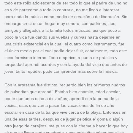
todo este rollo adolescente de ser todo lo que el padre de uno no
es y de parecerse a todo lo contrario, no me llegó a interesar
para nada la música como medio de creación o de liberación. Sin
embargo crecí en un hogar muy sonoro, con padrinos, tíos,
amigos y allegados a la familia todos músicos, así que poco a
poco la vida fue dando sus vueltas y curvas hasta dejarme en
una crisis existencial en la cual, el cuatro como instrumento, fue
el único medio por el cual podía dejar fluir, cabalmente, todo este
inconformismo interno. Todo empírico, a punta de práctica y
terquedad aprendí acordes y con la ayuda del viejo que antes de
joven tanto repudié, pude comprender más sobre la música.
Con la artesanía fue distinto, recuerdo bien los primeros nuditos
de pulseritas que aprendí. Estaba bien chamito, edad escolar,
ponte que unos ocho a diez años, aprendí con la prima de la
vecina, esas que van a pasar las vacaciones de fin de año
escolar en casa de la tía que vive cerca de la playa. Entonces en
una de esas tardes, después de jugar pelotica e' goma o algún
otro juego de carajitos, me puse con la chama a hacer lo que hoy
sé que se llama nudo cuadrado, unas pulseritas súper sencillas