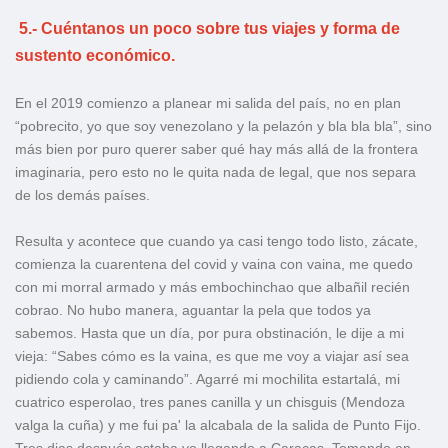
5.- Cuéntanos un poco sobre tus viajes y forma de
sustento económico.
En el 2019 comienzo a planear mi salida del país, no en plan
“pobrecito, yo que soy venezolano y la pelazón y bla bla bla”, sino
más bien por puro querer saber qué hay más allá de la frontera
imaginaria, pero esto no le quita nada de legal, que nos separa
de los demás países.
Resulta y acontece que cuando ya casi tengo todo listo, zácate,
comienza la cuarentena del covid y vaina con vaina, me quedo
con mi morral armado y más embochinchao que albañil recién
cobrao. No hubo manera, aguantar la pela que todos ya
sabemos. Hasta que un día, por pura obstinación, le dije a mi
vieja: “Sabes cómo es la vaina, es que me voy a viajar así sea
pidiendo cola y caminando”. Agarré mi mochilita estartalá, mi
cuatrico esperolao, tres panes canilla y un chisguis (Mendoza
valga la cuña) y me fui pa' la alcabala de la salida de Punto Fijo.