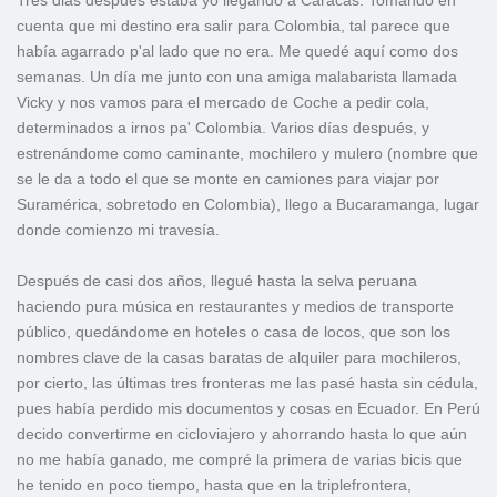
Tres dias después estaba yo llegando a Caracas. Tomando en
cuenta que mi destino era salir para Colombia, tal parece que
había agarrado p'al lado que no era. Me quedé aquí como dos
semanas. Un día me junto con una amiga malabarista llamada
Vicky y nos vamos para el mercado de Coche a pedir cola,
determinados a irnos pa' Colombia. Varios días después, y
estrenándome como caminante, mochilero y mulero (nombre que
se le da a todo el que se monte en camiones para viajar por
Suramérica, sobretodo en Colombia), llego a Bucaramanga, lugar
donde comienzo mi travesía.
Después de casi dos años, llegué hasta la selva peruana
haciendo pura música en restaurantes y medios de transporte
público, quedándome en hoteles o casa de locos, que son los
nombres clave de la casas baratas de alquiler para mochileros,
por cierto, las últimas tres fronteras me las pasé hasta sin cédula,
pues había perdido mis documentos y cosas en Ecuador. En Perú
decido convertirme en cicloviajero y ahorrando hasta lo que aún
no me había ganado, me compré la primera de varias bicis que
he tenido en poco tiempo, hasta que en la triplefrontera,