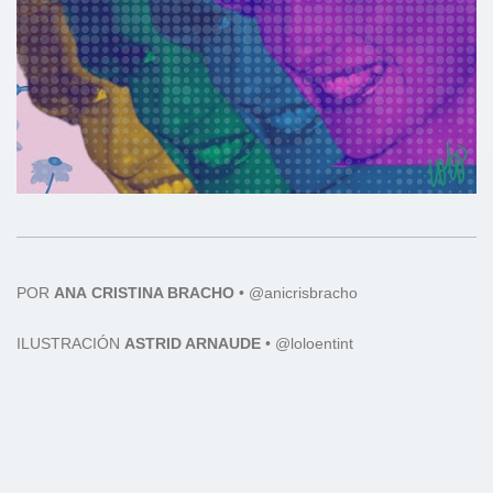
POR
ANA
CRISTINA BRACHO
•
@anicrisbracho
ILUSTRACIÓN
ASTRID ARNAUDE
• @loloentint