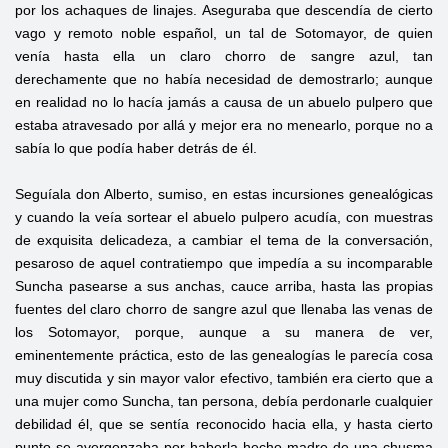
por los achaques de linajes. Aseguraba que descendía de cierto
vago y remoto noble español, un tal de Sotomayor, de quien
venía hasta ella un claro chorro de sangre azul, tan
derechamente que no había necesidad de demostrarlo; aunque
en realidad no lo hacía jamás a causa de un abuelo pulpero que
estaba atravesado por allá y mejor era no menearlo, porque no a
sabía lo que podía haber detrás de él.
Seguíala don Alberto, sumiso, en estas incursiones genealógicas
y cuando la veía sortear el abuelo pulpero acudía, con muestras
de exquisita delicadeza, a cambiar el tema de la conversación,
pesaroso de aquel contratiempo que impedía a su incomparable
Suncha pasearse a sus anchas, cauce arriba, hasta las propias
fuentes del claro chorro de sangre azul que llenaba las venas de
los Sotomayor, porque, aunque a su manera de ver,
eminentemente práctica, esto de las genealogías le parecía cosa
muy discutida y sin mayor valor efectivo, también era cierto que a
una mujer como Suncha, tan persona, debía perdonarle cualquier
debilidad él, que se sentía reconocido hacia ella, y hasta cierto
punto se avergonzaba por haberla hecho madre de una chusma