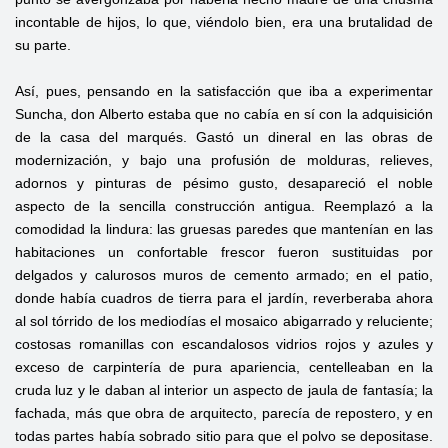
incontable de hijos, lo que, viéndolo bien, era una brutalidad de
su parte.
Así, pues, pensando en la satisfacción que iba a experimentar
Suncha, don Alberto estaba que no cabía en sí con la adquisición
de la casa del marqués. Gastó un dineral en las obras de
modernización, y bajo una profusión de molduras, relieves,
adornos y pinturas de pésimo gusto, desapareció el noble
aspecto de la sencilla construcción antigua. Reemplazó a la
comodidad la lindura: las gruesas paredes que mantenían en las
habitaciones un confortable frescor fueron sustituidas por
delgados y calurosos muros de cemento armado; en el patio,
donde había cuadros de tierra para el jardín, reverberaba ahora
al sol tórrido de los mediodías el mosaico abigarrado y reluciente;
costosas romanillas con escandalosos vidrios rojos y azules y
exceso de carpintería de pura apariencia, centelleaban en la
cruda luz y le daban al interior un aspecto de jaula de fantasía; la
fachada, más que obra de arquitecto, parecía de repostero, y en
todas partes había sobrado sitio para que el polvo se depositase.