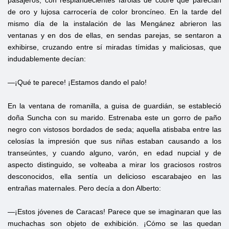
pasajeros, con resplandecientes farolas de cobre que parecían
de oro y lujosa carrocería de color broncíneo. En la tarde del
mismo día de la instalación de las Mengánez abrieron las
ventanas y en dos de ellas, en sendas parejas, se sentaron a
exhibirse, cruzando entre sí miradas tímidas y maliciosas, que
indudablemente decían:
—¡Qué te parece! ¡Estamos dando el palo!
En la ventana de romanilla, a guisa de guardián, se estableció
doña Suncha con su marido. Estrenaba este un gorro de paño
negro con vistosos bordados de seda; aquella atisbaba entre las
celosías la impresión que sus niñas estaban causando a los
transeúntes, y cuando alguno, varón, en edad nupcial y de
aspecto distinguido, se volteaba a mirar los graciosos rostros
desconocidos, ella sentía un delicioso escarabajeo en las
entrañas maternales. Pero decía a don Alberto:
—¡Estos jóvenes de Caracas! Parece que se imaginaran que las
muchachas son objeto de exhibición. ¡Cómo se las quedan