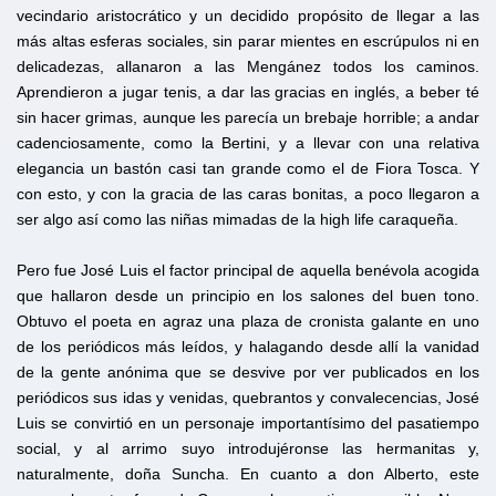
vecindario aristocrático y un decidido propósito de llegar a las
más altas esferas sociales, sin parar mientes en escrúpulos ni en
delicadezas, allanaron a las Mengánez todos los caminos.
Aprendieron a jugar tenis, a dar las gracias en inglés, a beber té
sin hacer grimas, aunque les parecía un brebaje horrible; a andar
cadenciosamente, como la Bertini, y a llevar con una relativa
elegancia un bastón casi tan grande como el de Fiora Tosca. Y
con esto, y con la gracia de las caras bonitas, a poco llegaron a
ser algo así como las niñas mimadas de la high life caraqueña.
Pero fue José Luis el factor principal de aquella benévola acogida
que hallaron desde un principio en los salones del buen tono.
Obtuvo el poeta en agraz una plaza de cronista galante en uno
de los periódicos más leídos, y halagando desde allí la vanidad
de la gente anónima que se desvive por ver publicados en los
periódicos sus idas y venidas, quebrantos y convalecencias, José
Luis se convirtió en un personaje importantísimo del pasatiempo
social, y al arrimo suyo introdujéronse las hermanitas y,
naturalmente, doña Suncha. En cuanto a don Alberto, este