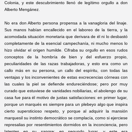
Colonia, y este descubrimiento llenó de legítimo orgullo a don
Alberto Mengánez.
No era don Alberto persona propensa a la vanagloria del linaje.
Sus manos habían encallecido en el laboreo de la tierra, y la
acomodada situación monetaria que derivara de él ni lo desbastó
completamente de la esencial campechanía, ni mucho menos lo
hizo olvidar el origen humilde. Cifraba su orgullo en esos rudos
conceptos de la hombría de bien y del esfuerzo propio,
peculiaridades de las razas trabajadoras, y esto era como un
callo más en su persona, un callo del espíritu, con todas las
ventajas y los inconvenientes de estas excrecencias córneas con
las cuales la piel se defiende endureciéndose; pero por muy
curado que estuviese de vanidades nobiliarias, el abolengo de su
casa fue para él motivo de justas satisfacciones: en primer lugar,
porque un marqués es siempre para un plebeyo algo que inspira
cierto supersticioso respeto, y porque al adquirir la mansión
marquesil su instinto democrático se complacía, como si ejerciese
represalias por resentimientos dormidos en la inconciencia, pero
latentes en su sangre; en segundo lugar, y este era