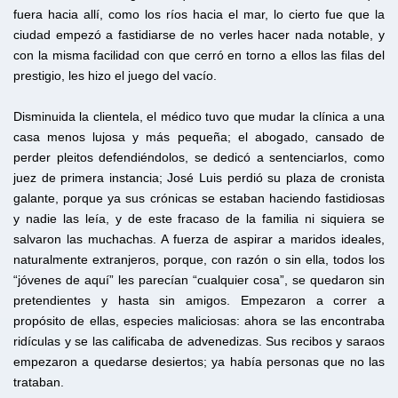
fuera hacia allí, como los ríos hacia el mar, lo cierto fue que la
ciudad empezó a fastidiarse de no verles hacer nada notable, y
con la misma facilidad con que cerró en torno a ellos las filas del
prestigio, les hizo el juego del vacío.
Disminuida la clientela, el médico tuvo que mudar la clínica a una
casa menos lujosa y más pequeña; el abogado, cansado de
perder pleitos defendiéndolos, se dedicó a sentenciarlos, como
juez de primera instancia; José Luis perdió su plaza de cronista
galante, porque ya sus crónicas se estaban haciendo fastidiosas
y nadie las leía, y de este fracaso de la familia ni siquiera se
salvaron las muchachas. A fuerza de aspirar a maridos ideales,
naturalmente extranjeros, porque, con razón o sin ella, todos los
“jóvenes de aquí” les parecían “cualquier cosa”, se quedaron sin
pretendientes y hasta sin amigos. Empezaron a correr a
propósito de ellas, especies maliciosas: ahora se las encontraba
ridículas y se las calificaba de advenedizas. Sus recibos y saraos
empezaron a quedarse desiertos; ya había personas que no las
trataban.