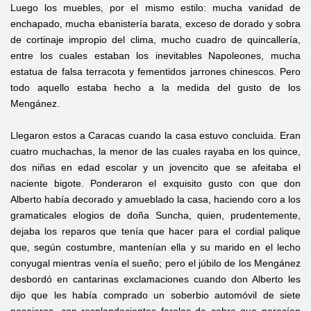
Luego los muebles, por el mismo estilo: mucha vanidad de
enchapado, mucha ebanistería barata, exceso de dorado y sobra
de cortinaje impropio del clima, mucho cuadro de quincallería,
entre los cuales estaban los inevitables Napoleones, mucha
estatua de falsa terracota y fementidos jarrones chinescos. Pero
todo aquello estaba hecho a la medida del gusto de los
Mengánez.
Llegaron estos a Caracas cuando la casa estuvo concluida. Eran
cuatro muchachas, la menor de las cuales rayaba en los quince,
dos niñas en edad escolar y un jovencito que se afeitaba el
naciente bigote. Ponderaron el exquisito gusto con que don
Alberto había decorado y amueblado la casa, haciendo coro a los
gramaticales elogios de doña Suncha, quien, prudentemente,
dejaba los reparos que tenía que hacer para el cordial palique
que, según costumbre, mantenían ella y su marido en el lecho
conyugal mientras venía el sueño; pero el júbilo de los Mengánez
desbordó en cantarinas exclamaciones cuando don Alberto les
dijo que les había comprado un soberbio automóvil de siete