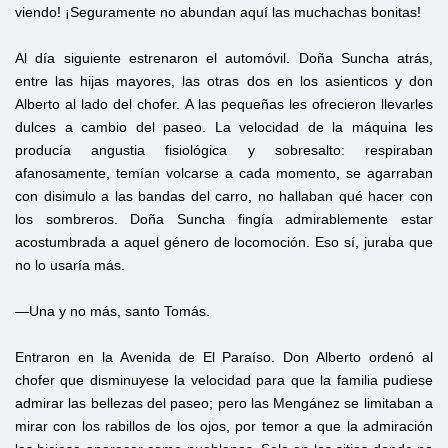
viendo! ¡Seguramente no abundan aquí las muchachas bonitas!
Al día siguiente estrenaron el automóvil. Doña Suncha atrás,
entre las hijas mayores, las otras dos en los asienticos y don
Alberto al lado del chofer. A las pequeñas les ofrecieron llevarles
dulces a cambio del paseo. La velocidad de la máquina les
producía angustia fisiológica y sobresalto: respiraban
afanosamente, temían volcarse a cada momento, se agarraban
con disimulo a las bandas del carro, no hallaban qué hacer con
los sombreros. Doña Suncha fingía admirablemente estar
acostumbrada a aquel género de locomoción. Eso sí, juraba que
no lo usaría más.
—Una y no más, santo Tomás.
Entraron en la Avenida de El Paraíso. Don Alberto ordenó al
chofer que disminuyese la velocidad para que la familia pudiese
admirar las bellezas del paseo; pero las Mengánez se limitaban a
mirar con los rabillos de los ojos, por temor a que la admiración