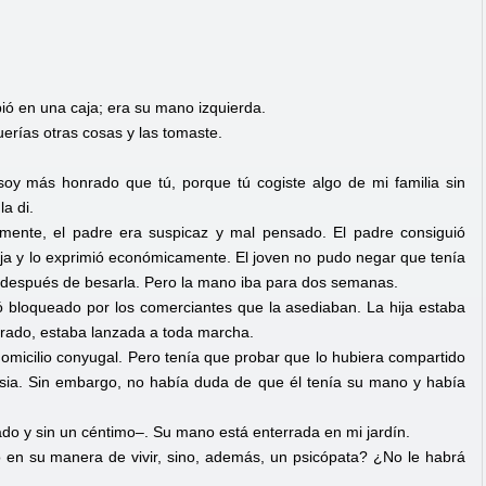
bió en una caja; era su mano izquierda.
erías otras cosas y las tomaste.
y más honrado que tú, porque tú cogiste algo de mi familia sin
a di.
mente, el padre era suspicaz y mal pensado. El padre consiguió
ija y lo exprimió económicamente. El joven no pudo negar que tenía
 después de besarla. Pero la mano iba para dos semanas.
tró bloqueado por los comerciantes que la asediaban. La hija estaba
rado, estaba lanzada a toda marcha.
domicilio conyugal. Pero tenía que probar que lo hubiera compartido
glesia. Sin embargo, no había duda de que él tenía su mano y había
do y sin un céntimo–. Su mano está enterrada en mi jardín.
en su manera de vivir, sino, además, un psicópata? ¿No le habrá