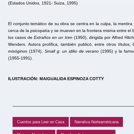
(Estados Unidos, 1921- Suiza, 1995)
El conjunto temático de su obra se centra en la culpa, la mentira
cerca de la psicopatía y se mueven en la frontera misma entre el b
los casos de
Extraños en un tren
(1950), dirigida por Alfred Hitc
Wenders. Autora prolífica, también publicó, entre otros títulos,
misóginos
(1974),
Small g: un idilio de verano
(1995) y la famos
(1955-1991).
ILUSTRACIÓN: MAIGUALIDA ESPINOZA COTTY
Cuentos para Leer en Casa
Narrativa Norteaméricana