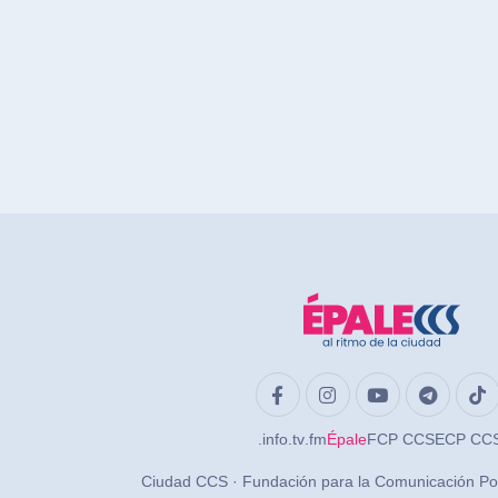
.info
.tv
.fm
Épale
FCP CCS
ECP CC
Ciudad CCS · Fundación para la Comunicación Po