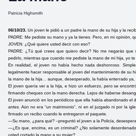
Patricia Highsmith
06/10/23.
Un joven le pidió a un padre la mano de su hija y la reci
PADRE: Me pediste su mano y ya la tienes. Pero, en mi opinión, qu
JOVEN: ¿Qué quiere usted decir con eso?
PADRE: ¿Tú qué crees que quiero decir? No me negarás que so
pedirlo, mientras que cuando me pediste la mano de mi hija, yo te l
En realidad, el joven no había hecho nada deshonroso. Simple
legalmente hacer responsable al joven del mantenimiento de su h
la mano de la hija… aunque, desesperado, la había enterrado ya,
El joven quería ver a la hija, e hizo un esfuerzo, pero se encon
firmando cheques con la mano derecha. Lejos de haberse desang
El joven anunció en los periódicos que ella había abandonado el 
antes. Aún no era “un matrimonio”, ni en el juzgado ni por la i
firmado un recibo cuando le entregaron el paquete.
—Su mano, ¿para qué? –preguntó el joven a la Policía, desespera
—¿Es que, encima, es un criminal? ¿No solamente desordenado 
usted cortado la mano a su mujer?