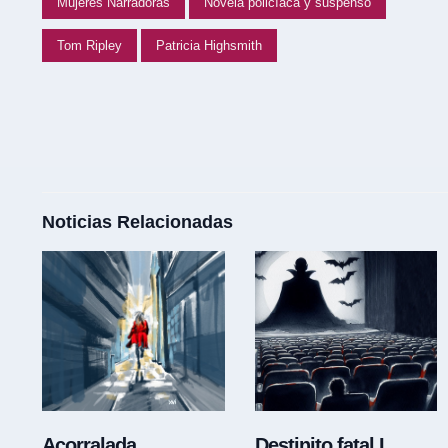
Mujeres Narradoras
Novela policíaca y suspenso
Tom Ripley
Patricia Highsmith
Noticias Relacionadas
Acorralada
Destinito fatal I