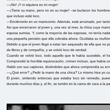
—¡No! ¡Y ni siquiera es mi mujer!
—¡Tiene su mano, pero no es su mujer! –se burlaron los hombre
que incluso esté loco.
—Enciérrenlo en un manicomio. Además, está arruinado, por tanto 
Así que encerraron al joven y, una vez al mes, la chica cuya man
esposa sumisa. Y, como la mayoría de las esposas, no tenía nada
una pequeña pensión que ella cobraba ahora. Ocultaba su muñón
Debido a que el joven llegó a estar tan asqueado de ella que no p
de libros y de compañía, y se volvió loco de verdad.
Cuando se volvió loco, todo aquello que le había sucedido, el ha
Comprendió la horrible equivocación, crimen incluso, que había c
Habló con sus captores, diciéndoles que ahora comprendía su erro
—¿Qué error? ¿Pedir la mano de una chica? Lo mismo hice yo c
El joven, sintiendo entonces que estaba loco sin remedio, pu
durante muchos días y, al fin, se tumbó en la cama de cara a la p