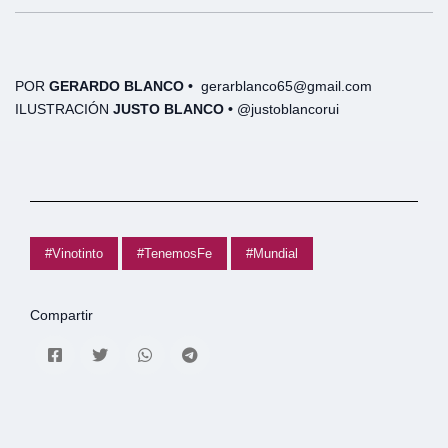
POR
GERARDO BLANCO
•
gerarblanco65@gmail.com
ILUSTRACIÓN
JUSTO BLANCO •
@justoblancorui
#Vinotinto
#TenemosFe
#Mundial
Compartir