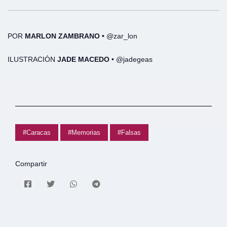
POR
MARLON ZAMBRANO •
@zar_lon
ILUSTRACIÓN
JADE MACEDO
• @jadegeas
#Caracas
#Memorias
#Falsas
Compartir