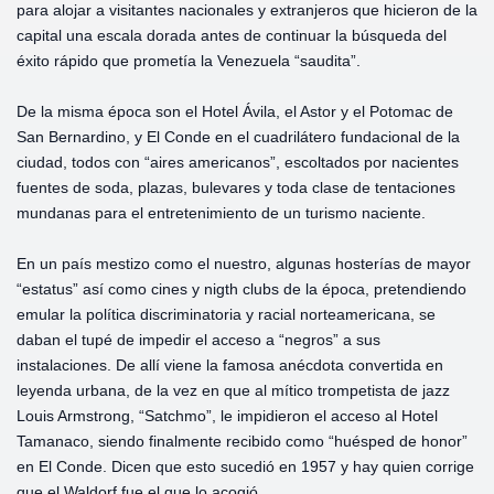
para alojar a visitantes nacionales y extranjeros que hicieron de la
capital una escala dorada antes de continuar la búsqueda del
éxito rápido que prometía la Venezuela “saudita”.
De la misma época son el Hotel Ávila, el Astor y el Potomac de
San Bernardino, y El Conde en el cuadrilátero fundacional de la
ciudad, todos con “aires americanos”, escoltados por nacientes
fuentes de soda, plazas, bulevares y toda clase de tentaciones
mundanas para el entretenimiento de un turismo naciente.
En un país mestizo como el nuestro, algunas hosterías de mayor
“estatus” así como cines y nigth clubs de la época, pretendiendo
emular la política discriminatoria y racial norteamericana, se
daban el tupé de impedir el acceso a “negros” a sus
instalaciones. De allí viene la famosa anécdota convertida en
leyenda urbana, de la vez en que al mítico trompetista de jazz
Louis Armstrong, “Satchmo”, le impidieron el acceso al Hotel
Tamanaco, siendo finalmente recibido como “huésped de honor”
en El Conde. Dicen que esto sucedió en 1957 y hay quien corrige
que el Waldorf fue el que lo acogió.