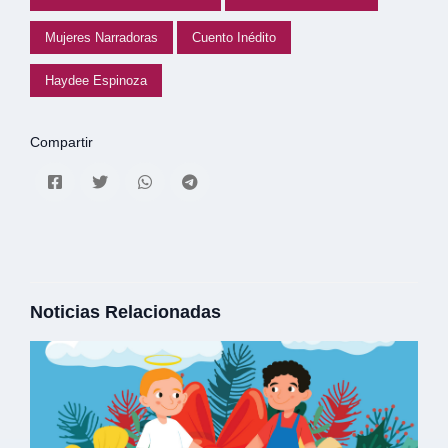
Mujeres Narradoras
Cuento Inédito
Haydee Espinoza
Compartir
Noticias Relacionadas