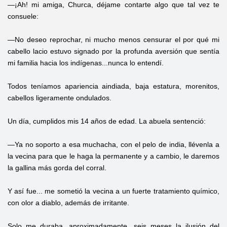
—¡Ah! mi amiga, Churca, déjame contarte algo que tal vez te
consuele:
—No deseo reprochar, ni mucho menos censurar el por qué mi
cabello lacio estuvo signado por la profunda aversión que sentía
mi familia hacia los indígenas...nunca lo entendí.
Todos teníamos apariencia aindiada, baja estatura, morenitos,
cabellos ligeramente ondulados.
Un día, cumplidos mis 14 años de edad. La abuela sentenció:
—Ya no soporto a esa muchacha, con el pelo de india, llévenla a
la vecina para que le haga la permanente y a cambio, le daremos
la gallina más gorda del corral.
Y así fue... me sometió la vecina a un fuerte tratamiento químico,
con olor a diablo, además de irritante.
Solo me duraba, aproximadamente, seis meses la ilusión del