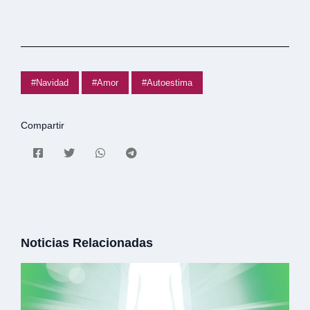
#Navidad
#Amor
#Autoestima
Compartir
Noticias Relacionadas