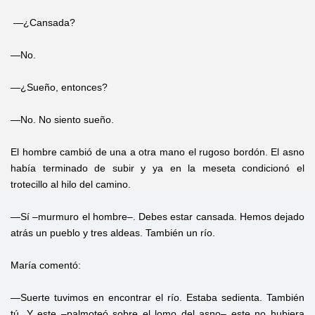
—¿Cansada?
—No.
—¿Sueño, entonces?
—No. No siento sueño.
El hombre cambió de una a otra mano el rugoso bordón. El asno
había terminado de subir y ya en la meseta condicionó el
trotecillo al hilo del camino.
—Sí –murmuro el hombre–. Debes estar cansada. Hemos dejado
atrás un pueblo y tres aldeas. También un río.
María comentó:
—Suerte tuvimos en encontrar el río. Estaba sedienta. También
tú. Y este –palmoteó sobre el lomo del asno– este no hubiera