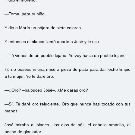
Y dijo el moreno:
—Toma, para tu niño.
Y dio a María un pájaro de siete colores.
Y entonces el blanco llamó aparte a José y le dijo:
—Tú vienes de un pueblo lejano. Yo voy hacia un pueblo lejano.
Tú no posees ni una mísera pieza de plata para dar lecho limpio
a tu mujer. Yo te daré oro.
—¿Oro? –balbuceó José–. ¿Me darás oro?
—Sí. Te daré oro reluciente. Oro que nunca has tocado con tus
manos.
José miraba al blanco –los ojos de añil, el cabello amarillo, el
pecho de gladiador–.