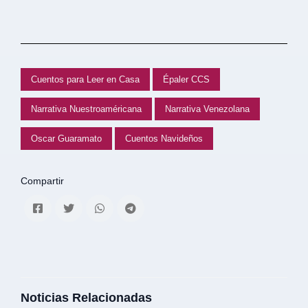
Cuentos para Leer en Casa
Épaler CCS
Narrativa Nuestroaméricana
Narrativa Venezolana
Oscar Guaramato
Cuentos Navideños
Compartir
Noticias Relacionadas