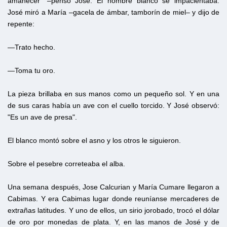
amanecer" –pensó José. El hombre blanco se impacientaba.
José miró a María –gacela de ámbar, tamborín de miel– y dijo de
repente:
—Trato hecho.
—Toma tu oro.
La pieza brillaba en sus manos como un pequeño sol. Y en una
de sus caras había un ave con el cuello torcido. Y José observó:
"Es un ave de presa".
El blanco montó sobre el asno y los otros le siguieron.
Sobre el pesebre correteaba el alba.
Una semana después, Jose Calcurian y María Cumare llegaron a
Cabimas. Y era Cabimas lugar donde reuníanse mercaderes de
extrañas latitudes. Y uno de ellos, un sirio jorobado, trocó el dólar
de oro por monedas de plata. Y, en las manos de José y de