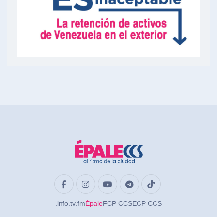
.info
.tv
.fm
Épale
FCP CCS
ECP CCS