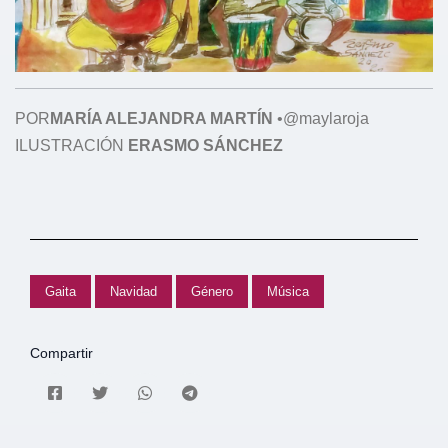
POR
MARÍA ALEJANDRA MARTÍN
•
@maylaroja
ILUSTRACIÓN
ERASMO SÁNCHEZ
Gaita
Navidad
Género
Música
Compartir