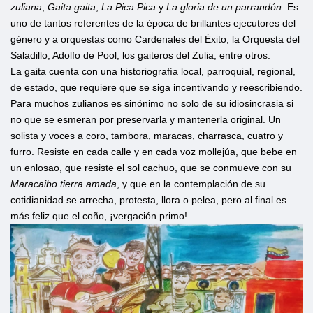
zuliana
,
Gaita gaita
,
La
Pica Pica
y
La gloria de un parrandón
. Es
uno de tantos referentes de la época de brillantes ejecutores del
género y a orquestas como Cardenales del Éxito, la Orquesta del
Saladillo, Adolfo de Pool, los gaiteros del Zulia, entre otros.
La gaita cuenta con una historiografía local, parroquial, regional,
de estado, que requiere que se siga incentivando y reescribiendo.
Para muchos zulianos es sinónimo no solo de su idiosincrasia si
no que se esmeran por preservarla y mantenerla original. Un
solista y voces a coro, tambora, maracas, charrasca, cuatro y
furro. Resiste en cada calle y en cada voz mollejúa, que bebe en
un enlosao, que resiste el sol cachuo, que se conmueve con su
Maracaibo tierra amada
, y que en la contemplación de su
cotidianidad se arrecha, protesta, llora o pelea, pero al final es
más feliz que el coño, ¡vergación primo!