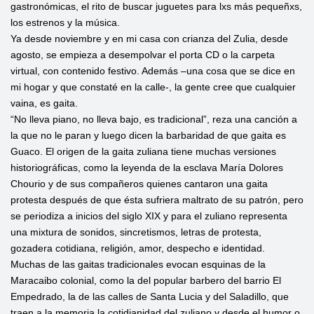
gastronómicas, el rito de buscar juguetes para lxs más pequeñxs,
los estrenos y la música.
Ya desde noviembre y en mi casa con crianza del Zulia, desde
agosto, se empieza a desempolvar el porta CD o la carpeta
virtual, con contenido festivo. Además –una cosa que se dice en
mi hogar y que constaté en la calle-, la gente cree que cualquier
vaina, es gaita.
“No lleva piano, no lleva bajo, es tradicional”, reza una canción a
la que no le paran y luego dicen la barbaridad de que gaita es
Guaco. El origen de la gaita zuliana tiene muchas versiones
historiográficas, como la leyenda de la esclava María Dolores
Chourio y de sus compañeros quienes cantaron una gaita
protesta después de que ésta sufriera maltrato de su patrón, pero
se periodiza a inicios del siglo XIX y para el zuliano representa
una mixtura de sonidos, sincretismos, letras de protesta,
gozadera cotidiana, religión, amor, despecho e identidad.
Muchas de las gaitas tradicionales evocan esquinas de la
Maracaibo colonial, como la del popular barbero del barrio El
Empedrado, la de las calles de Santa Lucia y del Saladillo, que
traen a la memoria la cotidianidad del zuliano y desde el humor o