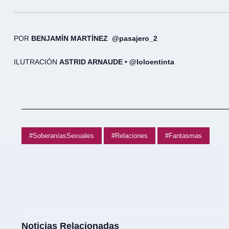
POR
BENJAMÍN MARTÍNEZ @pasajero_2
ILUTRACIÓN
ASTRID ARNAUDE • @loloentinta
#SoberaníasSexuales
#Relaciones
#Fantasmas
Noticias Relacionadas