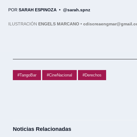
POR
SARAH ESPINOZA • @sarah.spnz
ILUSTRACIÓN
ENGELS MARCANO • cdiscreaengmar@gmail.
#TangoBar
#CineNacional
#Derechos
Noticias Relacionadas