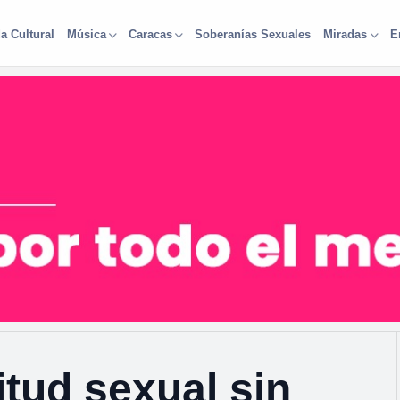
a Cultural
Soberanías Sexuales
Música
Caracas
Miradas
E
tud sexual sin