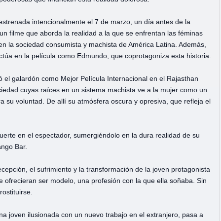
 estrenada intencionalmente el 7 de marzo, un día antes de la
n filme que aborda la realidad a la que se enfrentan las féminas
 en la sociedad consumista y machista de América Latina. Además,
ctúa en la película como Edmundo, que coprotagoniza esta historia.
ió el galardón como Mejor Película Internacional en el Rajasthan
 sociedad cuyas raíces en un sistema machista ve a la mujer como un
 su voluntad. De allí su atmósfera oscura y opresiva, que refleja el
fuerte en el espectador, sumergiéndolo en la dura realidad de su
ango Bar.
decepción, el sufrimiento y la transformación de la joven protagonista
e ofrecieran ser modelo, una profesión con la que ella soñaba. Sin
stituirse.
na joven ilusionada con un nuevo trabajo en el extranjero, pasa a