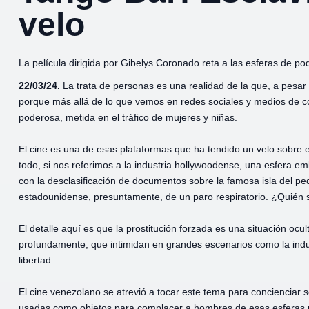
velo
La película dirigida por Gibelys Coronado reta a las esferas de po
22/03/24.
La trata de personas es una realidad de la que, a pesar
porque más allá de lo que vemos en redes sociales y medios de 
poderosa, metida en el tráfico de mujeres y niñas.
El cine es una de esas plataformas que ha tendido un velo sobre es
todo, si nos referimos a la industria hollywoodense, una esfera em
con la desclasificación de documentos sobre la famosa isla del ped
estadounidense, presuntamente, de un paro respiratorio. ¿Quién s
El detalle aquí es que la prostitución forzada es una situación ocu
profundamente, que intimidan en grandes escenarios como la indus
libertad.
El cine venezolano se atrevió a tocar este tema para concienciar 
usadas como objetos para complacer a hombres de esas esferas p