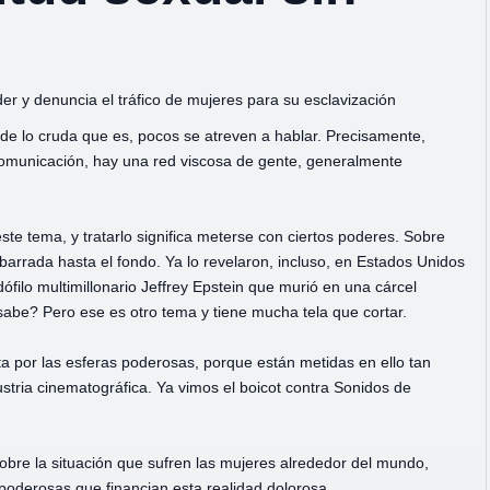
der y denuncia el tráfico de mujeres para su esclavización
 de lo cruda que es, pocos se atreven a hablar. Precisamente,
comunicación, hay una red viscosa de gente, generalmente
te tema, y tratarlo significa meterse con ciertos poderes. Sobre
barrada hasta el fondo. Ya lo revelaron, incluso, en Estados Unidos
ófilo multimillonario Jeffrey Epstein que murió en una cárcel
abe? Pero ese es otro tema y tiene mucha tela que cortar.
lta por las esferas poderosas, porque están metidas en ello tan
tria cinematográfica. Ya vimos el boicot contra Sonidos de
sobre la situación que sufren las mujeres alrededor del mundo,
oderosas que financian esta realidad dolorosa.