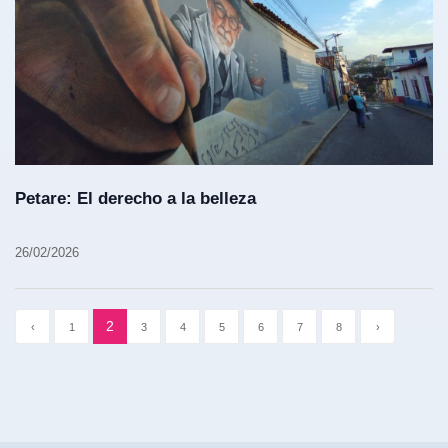
Petare: El derecho a la belleza
26/02/2026
2
‹
1
3
4
5
6
7
8
›