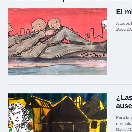
El m
A todos 
20/06/20
¿Las
ause
Para la 
normali
05/06/20