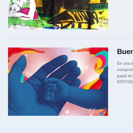
Bue
En una é
compromi
papá en
02/07/20