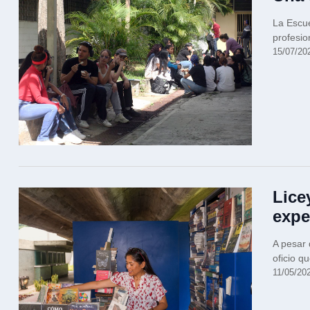
La Escu
profesio
15/07/20
Lice
expe
A pesar 
oficio q
11/05/20