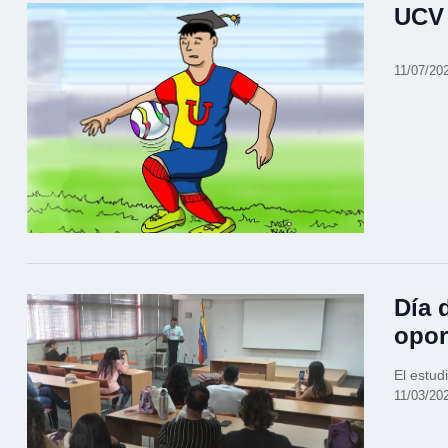
UCV 
11/07/20
Día 
opor
El estud
11/03/20