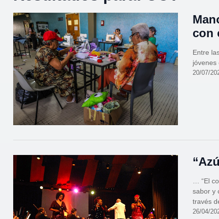
Mano
con 
Entre la
jóvenes 
20/07/20
“Azú
… “El co
sabor y 
través d
26/04/20