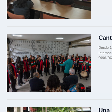
Cant
Desde 1
Internac
09/01/20
Una 