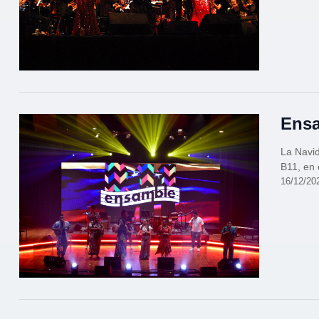
Ensa
La Navid
B11, en 
16/12/20