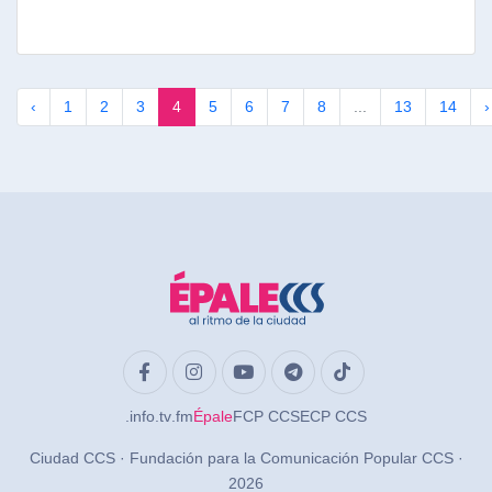
‹
1
2
3
4
5
6
7
8
...
13
14
›
.info
.tv
.fm
Épale
FCP CCS
ECP CCS
Ciudad CCS · Fundación para la Comunicación Popular CCS ·
2026