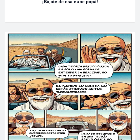
¡Bájate de esa nube papá!