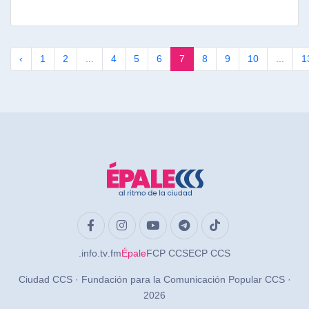
‹
1
2
...
4
5
6
7
8
9
10
...
1
.info
.tv
.fm
Épale
FCP CCS
ECP CCS
Ciudad CCS · Fundación para la Comunicación Popular CCS ·
2026