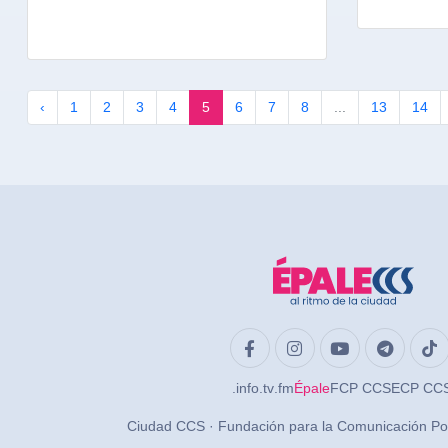
‹
1
2
3
4
5
6
7
8
...
13
14
.info
.tv
.fm
Épale
FCP CCS
ECP CC
Ciudad CCS · Fundación para la Comunicación Po