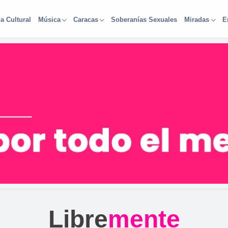
a Cultural
Soberanías Sexuales
Música
Caracas
Miradas
E
Libre
mente