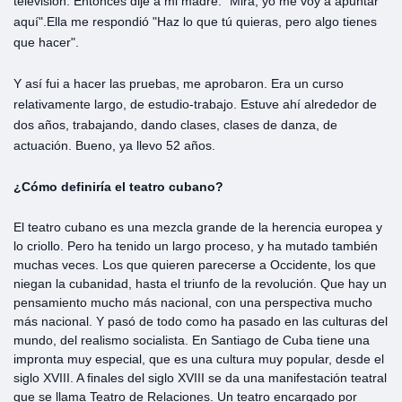
televisión. Entonces dije a mi madre: "Mira, yo me voy a apuntar
aquí".Ella me respondió "Haz lo que tú quieras, pero algo tienes
que hacer".
Y así fui a hacer las pruebas, me aprobaron. Era un curso
relativamente largo, de estudio-trabajo. Estuve ahí alrededor de
dos años, trabajando, dando clases, clases de danza, de
actuación. Bueno, ya llevo 52 años.
¿Cómo definiría el teatro cubano?
El teatro cubano es una mezcla grande de la herencia europea y
lo criollo. Pero ha tenido un largo proceso, y ha mutado también
muchas veces. Los que quieren parecerse a Occidente, los que
niegan la cubanidad, hasta el triunfo de la revolución. Que hay un
pensamiento mucho más nacional, con una perspectiva mucho
más nacional. Y pasó de todo como ha pasado en las culturas del
mundo, del realismo socialista. En Santiago de Cuba tiene una
impronta muy especial, que es una cultura muy popular, desde el
siglo XVIII. A finales del siglo XVIII se da una manifestación teatral
que se llama Teatro de Relaciones. Un teatro encargado por