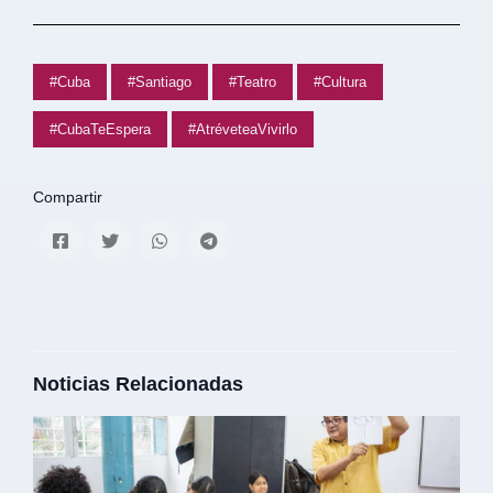
#Cuba
#Santiago
#Teatro
#Cultura
#CubaTeEspera
#AtréveteaVivirlo
Compartir
Noticias Relacionadas