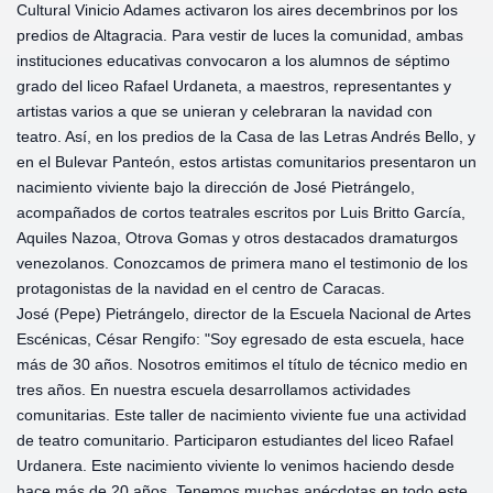
Cultural Vinicio Adames activaron los aires decembrinos por los
predios de Altagracia. Para vestir de luces la comunidad, ambas
instituciones educativas convocaron a los alumnos de séptimo
grado del liceo Rafael Urdaneta, a maestros, representantes y
artistas varios a que se unieran y celebraran la navidad con
teatro. Así, en los predios de la Casa de las Letras Andrés Bello, y
en el Bulevar Panteón, estos artistas comunitarios presentaron un
nacimiento viviente bajo la dirección de José Pietrángelo,
acompañados de cortos teatrales escritos por Luis Britto García,
Aquiles Nazoa, Otrova Gomas y otros destacados dramaturgos
venezolanos. Conozcamos de primera mano el testimonio de los
protagonistas de la navidad en el centro de Caracas.
José (Pepe) Pietrángelo, director de la Escuela Nacional de Artes
Escénicas, César Rengifo: "Soy egresado de esta escuela, hace
más de 30 años. Nosotros emitimos el título de técnico medio en
tres años. En nuestra escuela desarrollamos actividades
comunitarias. Este taller de nacimiento viviente fue una actividad
de teatro comunitario. Participaron estudiantes del liceo Rafael
Urdanera. Este nacimiento viviente lo venimos haciendo desde
hace más de 20 años. Tenemos muchas anécdotas en todo este