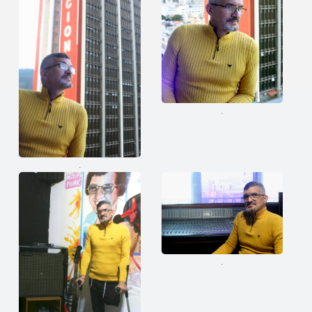
.
.
.