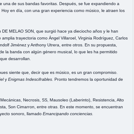
e una de sus bandas favoritas. Después, se fue expandiendo a
. Hoy en día, con una gran experiencia como músico, le atraen los
n DE MELAO SON, que surgió hace ya dieciocho años y le han
plia trayectoria como Ángel Villaroel, Virginia Rodríguez, Carlos
ndolf Jiménez y Anthony Utrera, entre otros. En su propuesta,
 de la banda con algún género musical, lo que les ha permitido
 que desarrollan.
pues siente que, decir que es músico, es un gran compromiso.
el
y
Enigmas Indescifrables.
Pronto tendremos la oportunidad de
ecánicas, Necrosis, SS, Mausoleo (Laberinto), Resistencia, Alto
esta, Son Cimarron, entre otras. En este momento, se encuentran
oyecto sonoro, llamado
Emancipando conciencias.