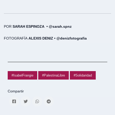
POR
SARAH ESPINOZA • @sarah.spnz
FOTOGRAFÍA
ALEXIS DENIZ • @denizfotografia
#IsabelFrangie
#PalestinaLibre
#Solidaridad
Compartir