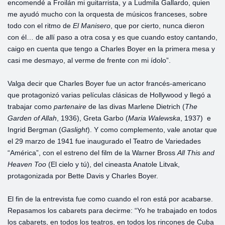
encomendé a Froilán mi guitarrista, y a Ludmila Gallardo, quien
me ayudó mucho con la orquesta de músicos franceses, sobre
todo con el ritmo de
El Manisero
, que por cierto, nunca dieron
con él… de allí paso a otra cosa y es que cuando estoy cantando,
caigo en cuenta que tengo a Charles Boyer en la primera mesa y
casi me desmayo, al verme de frente con mi ídolo”.
Valga decir que Charles Boyer fue un actor francés-americano
que protagonizó varias películas clásicas de Hollywood y llegó a
trabajar como
partenaire
de las divas Marlene Dietrich (
The
Garden of Allah
, 1936), Greta Garbo (
Maria Walewska
, 1937) e
Ingrid Bergman (
Gaslight
). Y como complemento, vale anotar que
el 29 marzo de 1941 fue inaugurado el Teatro de Variedades
“América”, con el estreno del film de la Warner Bross
All This and
Heaven Too
(El cielo y tú), del cineasta Anatole Litvak,
protagonizada por Bette Davis y Charles Boyer.
El fin de la entrevista fue como cuando el ron está por acabarse.
Repasamos los cabarets para decirme: “Yo he trabajado en todos
los cabarets, en todos los teatros, en todos los rincones de Cuba