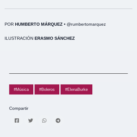
POR
HUMBERTO MÁRQUEZ •
@rumbertomarquez
ILUSTRACIÓN
ERASMO SÁNCHEZ
#Música
#Boleros
#ElenaBurke
Compartir