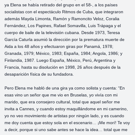
ya Elena se había retirado del grupo en el 58-, a los países
socialistas con el espectáculo Ritmos de Cuba, que integraron
además Mayda Limonta, Ramón y Ramoncito Veloz, Coralia
Fernández, Los Papines, Rafael Somavilla, Luis Trápaga y el
cuerpo de baile de la televisión cubana. Desde 1973, Teresa
García Caturla asumió la dirección por la prematura muerte de
Aida a los 48 años y efectuaron giras por Panamá, 1978;
Granada, 1979; México, 1983; España, 1984; Angola, 1986; y
Finlandia, 1987. Luego España, México, Perú, Argentina y
Francia, hasta su disolución en 1998, 26 años después de la
desaparición física de su fundadora.
Pero Elena me habló de una gira ya como solista y cuenta: “En
esas vino un señor que me vio en Bruselas, yo vivía con mi
marido, que era consejero cultural, total que aquel señor me
invita a Cannes, y cuando estoy maquillándome en mi camerino,
yo no veo movimiento de artistas por ningún lado, y es cuando
me doy cuenta que estoy sola en el escenario… ¡Me morí! Te voy
a decir, porque si uno sabe antes se hace la idea… total que me