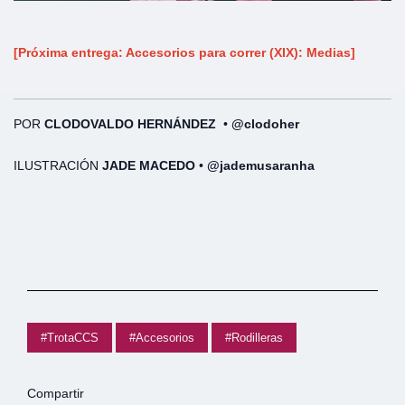
[Próxima entrega: Accesorios para correr (XIX): Medias]
POR
CLODOVALDO HERNÁNDEZ
•
@clodoher
ILUSTRACIÓN
JADE MACEDO
•
@jademusaranha
#TrotaCCS
#Accesorios
#Rodilleras
Compartir