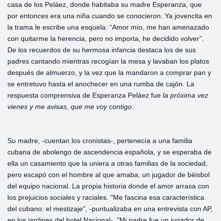
casa de los Peláez, donde habitaba su madre Esperanza, que
por entonces era una niña cuando se conocieron. Ya jovencita en
la trama le escribe una esquela: “Amor mío, me han amenazado
con quitarme la herencia, pero no importa, he decidido volver”.
De los recuerdos de su hermosa infancia destaca los de sus
padres cantando mientras recogían la mesa y lavaban los platos
después de almuerzo, y la vez que la mandaron a comprar pan y
se entretuvo hasta el anochecer en una rumba de cajón. La
respuesta comprensiva de Esperanza Peláez fue
la próxima vez
vienes y me avisas, que me voy contigo
.
Su madre, -cuentan los cronistas-, pertenecía a una familia
cubana de abolengo de ascendencia española, y se esperaba de
ella un casamiento que la uniera a otras familias de la sociedad,
pero escapó con el hombre al que amaba, un jugador de béisbol
del equipo nacional. La propia historia donde el amor arrasa con
los prejuicios sociales y raciales. "Me fascina esa característica
del cubano: el mestizaje", -puntualizaba en una entrevista con AP,
en los jardines del hotel Nacional-. "Mi padre fue un jugador de