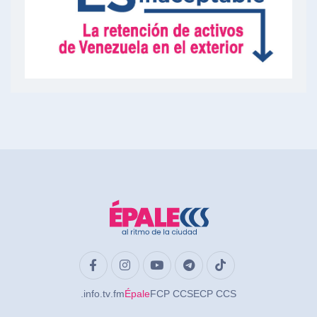
.info
.tv
.fm
Épale
FCP CCS
ECP CCS