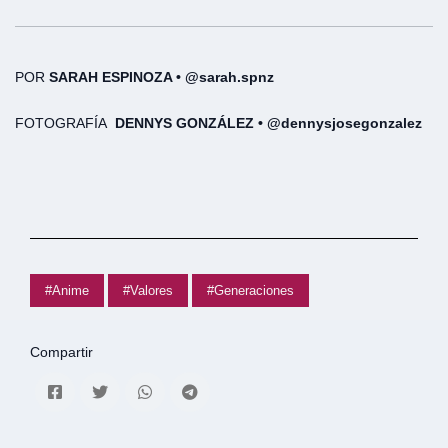
POR
SARAH ESPINOZA • @sarah.spnz
FOTOGRAFÍA
DENNYS GONZÁLEZ • @dennysjosegonzalez
#Anime
#Valores
#Generaciones
Compartir