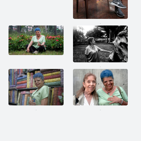
.
.
.
.
.