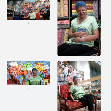
.
.
.