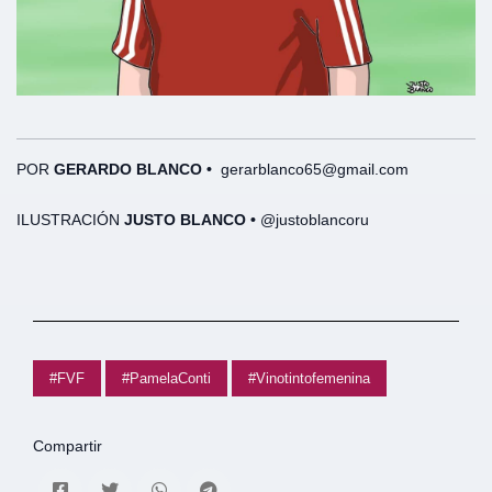
POR
GERARDO BLANCO
•
gerarblanco65@gmail.com
ILUSTRACIÓN
JUSTO BLANCO •
@justoblancoru
#FVF
#PamelaConti
#Vinotintofemenina
Compartir