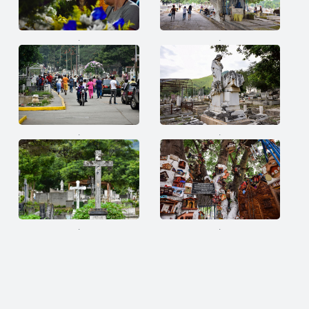
.
.
.
.
.
.