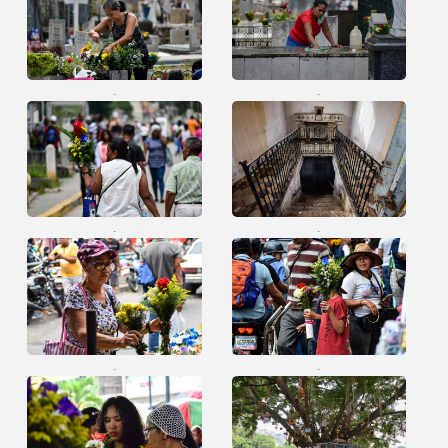
.
.
.
.
.
.