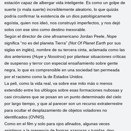
estación capaz de albergar vida inteligente. Es como un golpe de
suerte (o mala suerte) increíblemente aleatorio, lo que quizás
podría confirmar la existencia de un dios patológicamente
egoísta, quien nos ideó, nos construyó imperfectos, y nos dejó
solos con ese sino como destino inexorable.
Según el director de cine afroamericano Jordan Peele,
Nope
significa “no es del planeta Tierra”
(Not Of
Planet Earth
por sus
siglas en inglés), nombre de su tercera cinta, aclamada como las
dos anteriores (
Huye
y
Nosotros
) por plantear
situaciones
críticas
de suspenso y terror con especial ensañamiento sobre gente
negra, lo que es comprensible en una sociedad tan permeada
por el racismo como la de Estados Unidos.
La peli, como la vida real, va sobre ese mito más o menos
extendido entre los ufólogos sobre esas formaciones nubosas y
casi circulares que se posan en un punto determinado del cielo
por largo tiempo, y que al parecer son un recurso extraterrestre
para ocultar el desplazamiento de objetos voladores no
identificados (OVNIS).
Como en el film y solo para ojos afinados, algunas veces
asistimos a la presencia de formas azarosas y tupidas -tipo