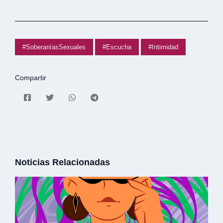
#SoberaníasSexuales
#Escucha
#Intimidad
Compartir
Noticias Relacionadas