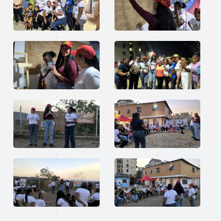
.
.
.
.
.
.
.
.