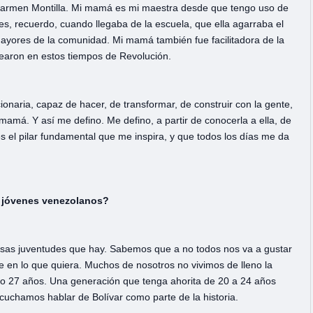
 Carmen Montilla. Mi mamá es mi maestra desde que tengo uso de
es, recuerdo, cuando llegaba de la escuela, que ella agarraba el
 mayores de la comunidad. Mi mamá también fue facilitadora de la
rearon en estos tiempos de Revolución.
onaria, capaz de hacer, de transformar, de construir con la gente,
i mamá. Y así me defino. Me defino, a partir de conocerla a ella, de
s el pilar fundamental que me inspira, y que todos los días me da
s jóvenes venezolanos?
versas juventudes que hay. Sabemos que a no todos nos va a gustar
te en lo que quiera. Muchos de nosotros no vivimos de lleno la
o 27 años. Una generación que tenga ahorita de 20 a 24 años
uchamos hablar de Bolívar como parte de la historia.