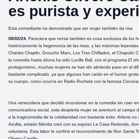
es purista y exper
Esta comediante ha demostrado que ser mujer también da risa
08/02/24.
Pareciera que reírse también es cosa exclusiva de los 
históricamente la hegemonía de las risas, y las máximas leyendas
Charles Chaplin, Groucho Marx, Los Tres Chiflados, el Chapulín C
la comedia hasta ahora ha sido Lucille Ball, con el programa
El
sh
protagonismo, muchas mujeres se han ido abriendo paso en el difícil
bastante complicado, ya que algunas han caído en el humor grotes
su cuerpo, como ocurría en Radio Rochela con la famosa Cocon
Una venezolana que decidió incursionar en la comedia sin caer en 
comunicadora social, esta despierta mujer se aventuró al campo 
a la tragicomedia de la cotidianidad con bastante éxito. Arlenis n
Azulita, estado Mérida creó con su esposo La Casa Redonda, don
voluntaria. Esta labor le confirió el reconocimiento de Ron Sant
Olivero Carrillo.