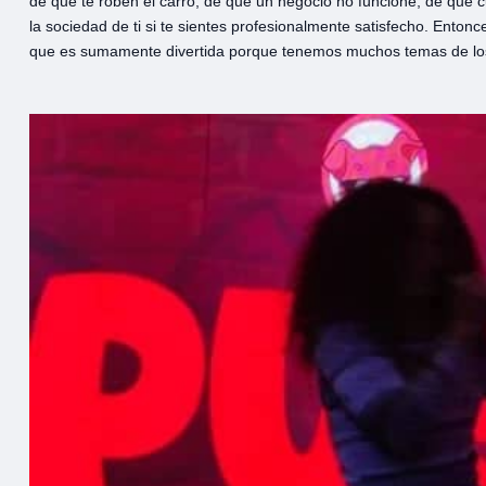
de que te roben el carro, de que un negocio no funcione, de que 
la sociedad de ti si te sientes profesionalmente satisfecho. Enton
que es sumamente divertida porque tenemos muchos temas de los