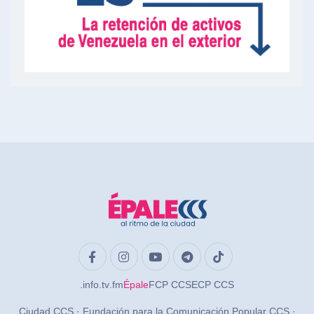
.info
.tv
.fm
Épale
FCP CCS
ECP CCS
Ciudad CCS · Fundación para la Comunicación Popular CCS ·