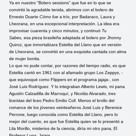
Ya en nuestro "Bolero sessions” que fue en lo que se
convirtió la agradable tenida, abrimos con el bolero de
Ernesto Duarte
Cómo fue
a trío, por Badaraco, Laura y
Lheorana, en una excepcional interpretación. La idea era
improvisar cuarenta y cinco minutos, y continuó
Tu
Sabes,
esa pieza brasileña adaptada al bolero por Jhonny
Quiroz, que inmortalizara Estelita del Llano que en versión
de Lheorana, se convirtió en una exquisita cantada con alma
de mujer bonita.
Lo que no pude contar, por razones del tiempo radio, es que
Estelita cantó en 1961 con al afamado grupo Los Zeppys, -
que equivoqué como Flippers en el programa jajaja-, con
José Luis Rodríguez. Y lo integraban Alberto Lewis, mi pana
Agustín Calzadilla de Marroquí, y Nicolás Alvarado, tres
liceístas del liceo Pedro Emilio Coll. Menos el brollo del
romance de los jóvenes veinteañeros José Luis y Berenice
Perrone, luego conocida como Estelita del Llano, pero lo
mejor del cuento, es que fue Estelita quien se lo presentó a
Lila Morillo, misterios de la ciencia, diría mi otro pana, El
Profesor Lupa. Jajaja