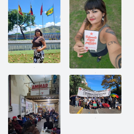
.
.
.