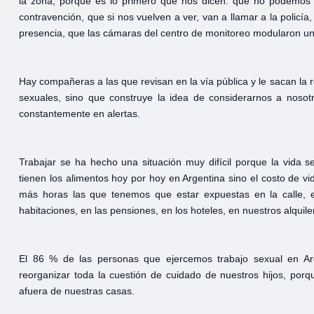
la zona, porque es lo primero que nos dicen: que no podemos
contravención, que si nos vuelven a ver, van a llamar a la policí
presencia, que las cámaras del centro de monitoreo modularon una
Hay compañeras a las que revisan en la vía pública y le sacan la 
sexuales, sino que construye la idea de considerarnos a nosot
constantemente en alertas.
Trabajar se ha hecho una situación muy difícil porque la vida 
tienen los alimentos hoy por hoy en Argentina sino el costo de vi
más horas las que tenemos que estar expuestas en la calle,
habitaciones, en las pensiones, en los hoteles, en nuestros alquile
El 86 % de las personas que ejercemos trabajo sexual en A
reorganizar toda la cuestión de cuidado de nuestros hijos, po
afuera de nuestras casas.