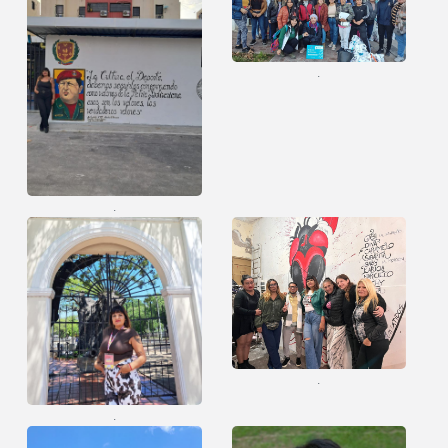
.
.
.
.