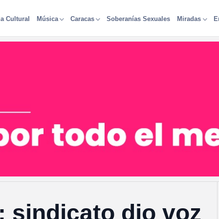
a Cultural
Soberanías Sexuales
Música
Caracas
Miradas
E
 sindicato dio voz