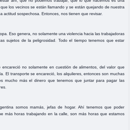
 estar ahí, que no podemos trabajar, que lo que hacemos es una
a, que los vecinos se están llamando y se están quejando de nuestra
 actitud sospechosa. Entonces, nos tienen que revisar.
ropa. Eso genera, no solamente una violencia hacia las trabajadoras
ras sujetos de la peligrosidad. Todo el tiempo tenemos que estar
se encareció no solamente en cuestión de alimentos, del valor que
da. El transporte se encareció, los alquileres, entonces son muchas
 es mucho más el dinero que tenemos que juntar para pagar las
res.
rgentina somos mamás, jefas de hogar. Ahí tenemos que poder
rque más horas trabajando en la calle, son más horas que estamos