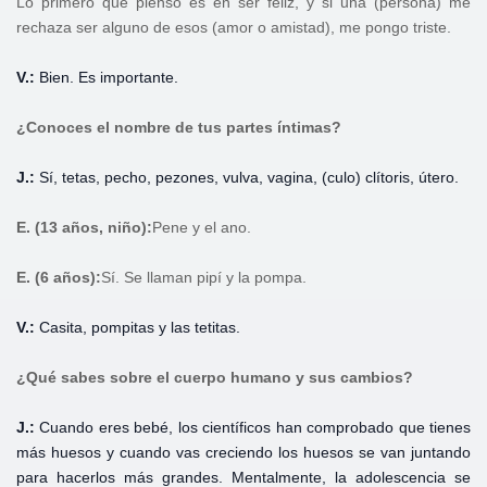
Lo primero que pienso es en ser feliz, y si una (persona) me
rechaza ser alguno de esos (amor o amistad), me pongo triste.
V.:
Bien. Es importante.
¿Conoces el nombre de tus partes íntimas?
J.:
Sí, tetas, pecho, pezones, vulva, vagina, (culo) clítoris, útero.
E. (13 años, niño):
Pene y el ano.
E. (6 años):
Sí. Se llaman pipí y la pompa.
V.:
Casita, pompitas y las tetitas.
¿Qué sabes sobre el cuerpo humano y sus cambios?
J.:
Cuando eres bebé, los científicos han comprobado que tienes
más huesos y cuando vas creciendo los huesos se van juntando
para hacerlos más grandes. Mentalmente, la adolescencia se