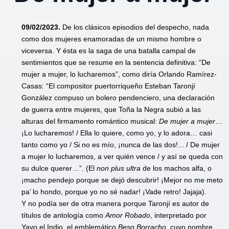
09/02/2023.
De los clásicos episodios del despecho, nada
como dos mujeres enamoradas de un mismo hombre o
viceversa. Y ésta es la saga de una batalla campal de
sentimientos que se resume en la sentencia definitiva: “De
mujer a mujer, lo lucharemos”, como diría Orlando Ramírez-
Casas: “El compositor puertorriqueño Esteban Taronjí
González compuso un bolero pendenciero, una declaración
de guerra entre mujeres, que Toña la Negra subió a las
alturas del firmamento romántico musical:
De mujer a mujer
…
¡Lo lucharemos! / Ella lo quiere, como yo, y lo adora… casi
tanto como yo / Si no es mío, ¡nunca de las dos!... / De mujer
a mujer lo lucharemos, a ver quién vence / y así se queda con
su dulce querer…”. (El
non plus ultra
de los machos alfa, o
¡macho pendejo porque se dejó descubrir! ¡Mejor no me meto
pa’ lo hondo, porque yo no sé nadar! ¡Vade retro! Jajaja).
Y no podía ser de otra manera porque Taronjí es autor de
títulos de antología como
Amor Robado
, interpretado por
Yayo el Indio, el emblemático
Beso Borracho
, cuyo nombre