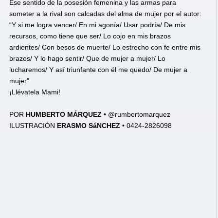
Ese sentido de la posesión femenina y las armas para
someter a la rival son calcadas del alma de mujer por el autor:
“Y si me logra vencer/ En mi agonía/ Usar podría/ De mis
recursos, como tiene que ser/ Lo cojo en mis brazos
ardientes/ Con besos de muerte/ Lo estrecho con fe entre mis
brazos/ Y lo hago sentir/ Que de mujer a mujer/ Lo
lucharemos/ Y así triunfante con él me quedo/ De mujer a
mujer”
¡Llévatela Mami!
POR
HUMBERTO MÁRQUEZ •
@rumbertomarquez
ILUSTRACIÓN
ERASMO SáNCHEZ •
0424-2826098