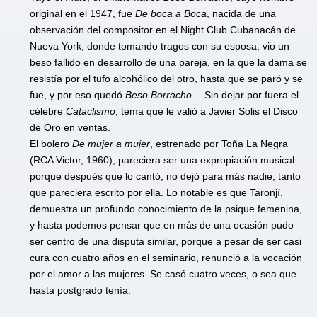
original en el 1947, fue
De boca a Boca
, nacida de una
observación del compositor en el Night Club Cubanacán de
Nueva York, donde tomando tragos con su esposa, vio un
beso fallido en desarrollo de una pareja, en la que la dama se
resistía por el tufo alcohólico del otro, hasta que se paró y se
fue, y por eso quedó
Beso Borracho
… Sin dejar por fuera el
célebre
Cataclismo
, tema que le valió a Javier Solis el Disco
de Oro en ventas.
El bolero
De mujer a mujer
, estrenado por Toña La Negra
(RCA Victor, 1960), pareciera ser una expropiación musical
porque después que lo cantó, no dejó para más nadie, tanto
que pareciera escrito por ella. Lo notable es que Taronjí,
demuestra un profundo conocimiento de la psique femenina,
y hasta podemos pensar que en más de una ocasión pudo
ser centro de una disputa similar, porque a pesar de ser casi
cura con cuatro años en el seminario, renunció a la vocación
por el amor a las mujeres. Se casó cuatro veces, o sea que
hasta postgrado tenía.