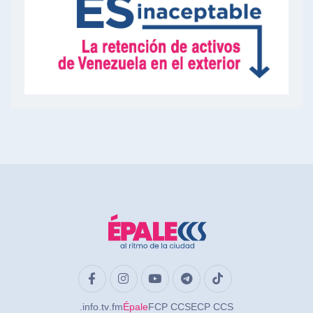
.info
.tv
.fm
Épale
FCP CCS
ECP CCS