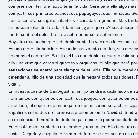
comprensión, ternura, soporte en la vida. Seré para ella algo más
compartir sus primeros patines, sus papagayos, sus muñecas. Goz
Luciré con ella sus galas infantiles, delicadas, ingenuas. Más tard
primeras mieles de la vida. Y también, ¿por qué no? sus dolores, 
fuerte contra el dolor. La haré sobreponerse al sufrimiento...
Hay otra muchacha que indudablemente ha venido a la consulta gr
Es una morenita humilde. Esconde sus zapatos raídos, sus medias d
notemos el contraste. Su hijo, el hijo que dobla su cuerpo colmado, 
ella una cruz que cargará gustosa y orgullosa, el hijo que será pa
sensaciones se apartó para siempre de su vida. Ella no le mendiga
defender al hijo de una sociedad que le negará todos sus dones. Fi
vida...
En nuestra casita de San Agustín, mi hijo tendrá a cada lado de su
hermanitos con quienes compartir sus juegos, con quienes empezar
arreglada, el soporte de un hogar en que el cariño será el princi
zapaticos colmados de hermosos presentes en la Navidad; tendrá s
su existencia. Tendrá todo, todo lo que nosotros podamos darle d
En el sofá están sentados un hombre y una mujer. Ella tiene un col
susto. Delgada y chiquita, el vientre deforme se destaca en ella