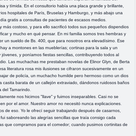
 y tímida. En el consultorio había una placa grande y brillante,
arios hospitales de París, Bruselas y Hamburgo, y más abajo una
ndía gratis a consultas de pacientes de escasos medios.
 más costoso, y para ello sacrificó todos sus pequeños dispendios
ficar y mucho en qué pensar. En mi familia somos tres hembras y
er un sueldo de Bs. 400, que para nosotros era elevadísimo. Ese
hay a montones en las mueblerías; cortinas para la sala y un
óvenes, y poníamos fiestas sencillas, contribuyendo todos al
radio. Las muchachas me prestaban novelas de Elinor Glyn, de Berta
esa literatura rosa mis ilusiones se cifraron sucesivamente en un
trabajar de policía, un muchacho humilde pero hermoso como un dios
 casita barata de un callejón extraviado, dándonos ruidosos baños
a del Tamarindo.
amente nos hicimos "llave" y fuimos inseparables. Casi no se
en por el amor. Nuestro amor no necesitó nunca explicaciones.
mos de eso. Yo le ofrecí seguir trabajando después de casarnos,
 fui saboreando las alegrías sencillas que traía consigo cada
illas que compramos para el comedor; cuando pusimos cortinitas de