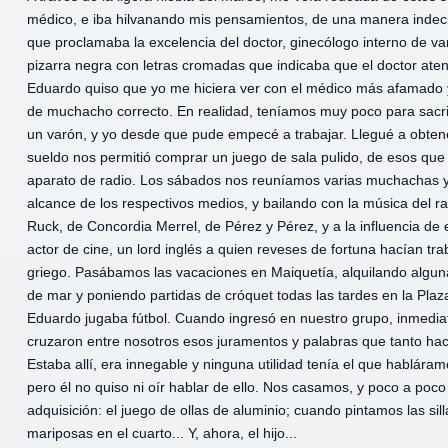
médico, e iba hilvanando mis pensamientos, de una manera indecisa
que proclamaba la excelencia del doctor, ginecólogo interno de v
pizarra negra con letras cromadas que indicaba que el doctor ate
Eduardo quiso que yo me hiciera ver con el médico más afamado y
de muchacho correcto. En realidad, teníamos muy poco para sacri
un varón, y yo desde que pude empecé a trabajar. Llegué a obten
sueldo nos permitió comprar un juego de sala pulido, de esos que 
aparato de radio. Los sábados nos reuníamos varias muchachas y j
alcance de los respectivos medios, y bailando con la música del 
Ruck, de Concordia Merrel, de Pérez y Pérez, y a la influencia de 
actor de cine, un lord inglés a quien reveses de fortuna hacían 
griego. Pasábamos las vacaciones en Maiquetía, alquilando alguna
de mar y poniendo partidas de cróquet todas las tardes en la Plaz
Eduardo jugaba fútbol. Cuando ingresó en nuestro grupo, inmediat
cruzaron entre nosotros esos juramentos y palabras que tanto hac
Estaba allí, era innegable y ninguna utilidad tenía el que hablára
pero él no quiso ni oír hablar de ello. Nos casamos, y poco a poco
adquisición: el juego de ollas de aluminio; cuando pintamos las s
mariposas en el cuarto... Y, ahora, el hijo...