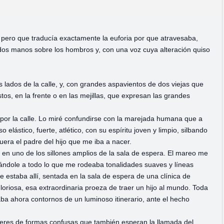
 pero que traducía exactamente la euforia por que atravesaba,
dos manos sobre los hombros y, con una voz cuya alteración quiso
 lados de la calle, y, con grandes aspavientos de dos viejas que
os, en la frente o en las mejillas, que expresan las grandes
, por la calle. Lo miré confundirse con la marejada humana que a
 elástico, fuerte, atlético, con su espíritu joven y limpio, silbando
uera el padre del hijo que me iba a nacer.
 en uno de los sillones amplios de la sala de espera. El mareo me
dándole a todo lo que me rodeaba tonalidades suaves y líneas
 estaba allí, sentada en la sala de espera de una clínica de
oriosa, esa extraordinaria proeza de traer un hijo al mundo. Toda
maba ahora contornos de un luminoso itinerario, ante el hecho
 seres de formas confusas que también esperan la llamada del