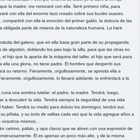
 que la madre: me renovaré con ella. Seré primero niña, para
aré con ella del enorme lazo rosado sobre sus bucles suaves.
e, compartiré con ella la emoción del primer galán, la dulzura de las
la obligada parte de miseria de la naturaleza humana. La haré
atuita del galeno, que en ella basa gran parte de su propaganda.
e algodón, doblando los pies bajo la silla, para que las otras no
el hijo que la aparta de la máquina del taller, el hijo que será para
ra ella una gloria, no tiene padre. El hombre que despertó sus
rá su retorno. Fieramente, orgullosamente, se apresta ella a
eramente, orgullosamente, lo llevará adelante, lo enfrentará a la
 cuna una sombra tutelar: el padre, la madre. Tendrá, luego,
 a descubrir la vida. Tendrá siempre la seguridad de una vida
pal haber. Tendrá su medio para dulces los domingos; tendrá sus
u piñata, y su torta de velitas cada vez que la vida agregue años a
e nosotros mismos...
or cetrino, pálido, y ojos claros que se abren con una expresión de
 monstruosamente. Él es apenas un poco más alto, y de la misma