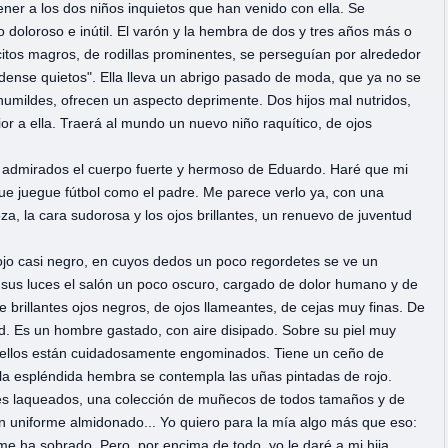
ener a los dos niños inquietos que han venido con ella. Se
 doloroso e inútil. El varón y la hembra de dos y tres años más o
os magros, de rodillas prominentes, se perseguían por alrededor
édense quietos". Ella lleva un abrigo pasado de moda, que ya no se
umildes, ofrecen un aspecto deprimente. Dos hijos mal nutridos,
ior a ella. Traerá al mundo un nuevo niño raquítico, de ojos
os admirados el cuerpo fuerte y hermoso de Eduardo. Haré que mi
 que juegue fútbol como el padre. Me parece verlo ya, con una
a, la cara sudorosa y los ojos brillantes, un renuevo de juventud
ojo casi negro, en cuyos dedos un poco regordetes se ve un
n sus luces el salón un poco oscuro, cargado de dolor humano y de
 brillantes ojos negros, de ojos llameantes, de cejas muy finas. De
tud. Es un hombre gastado, con aire disipado. Sobre su piel muy
abellos están cuidadosamente engominados. Tiene un ceño de
 la espléndida hembra se contempla las uñas pintadas de rojo.
les laqueados, una colección de muñecos de todos tamaños y de
con uniforme almidonado... Yo quiero para la mía algo más que eso:
 me ha sobrado. Pero, por encima de todo, yo le daré a mi hija