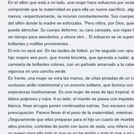
En el sillón que está a mi lado, una mujer hace esfuerzos por sost
comprende que la maternidad es para ella un nuevo sacrificio, algo
menos, respectivamente, se movían constantemente. Sus cuerpecit
del sillón donde la madre se esforzaba. "Pero niños, por Dios, qu
puede abrochar. Su cuerpo deforme, su cara cansada, sus ropas h
sin tiempo para atenderlos, y ahora otro... El esfuerzo se ve super
brillantes y rodillas prominentes...
El mío no será así. En las tardes de fútbol, yo he seguido con oj
hijo respire aire puro, que monte bicicleta, que aprenda a nadar,
camiseta de brillantes colores, con un pañuelo amarrado a la cabez
vigorosa en una cancha verde.
En frente, una mujer se mira las manos, de uñas pintadas de un r
suntuoso anillo matrimonial y un enorme solitario, que ilumina co
esperanzas trashumanas. Es una mujer de esas de tipo tropical, de
labios pulposos y rojos. A su lado, el marido se pasea con inquie
blanca, finas arrugas ponen continuadas estrías. Sus escasos c
preocupación. Parece llevar él el peso de la maternidad, mientras
¡Seguramente que ellos preparan para el hijo un cuarto de mueb
altos precios; cortinitas de punto con lazos de seda, una niñera 
yo quiero para ella todo lo que yo no he tenido y todo lo que a mí