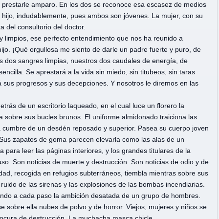
do prestarle amparo. En los dos se reconoce esa escasez de medios
er hijo, indudablemente, pues ambos son jóvenes. La mujer, con su
 del consultorio del doctor.
limpios, ese perfecto entendimiento que nos ha reunido a
ijo. ¡Qué orgullosa me siento de darle un padre fuerte y puro, de
s dos sangres limpias, nuestros dos caudales de energía, de
encilla. Se aprestará a la vida sin miedo, sin titubeos, sin taras
á sus progresos y sus decepciones. Y nosotros le diremos en las
rás de un escritorio laqueado, en el cual luce un florero la
a sobre sus bucles brunos. El uniforme almidonado traiciona las
a cumbre de un desdén reposado y superior. Pasea su cuerpo joven
. Sus zapatos de goma parecen elevarla como las alas de un
 para leer las páginas interiores, y los grandes titulares de la
so. Son noticias de muerte y destrucción. Son noticias de odio y de
, recogida en refugios subterráneos, tiembla mientras sobre sus
 ruido de las sirenas y las explosiones de las bombas incendiarias.
ando a cada paso la ambición desatada de un grupo de hombres.
 sobre ella nubes de polvo y de horror. Viejos, mujeres y niños se
ocura de destrucción. La muchacha masca chicle...