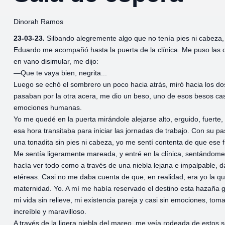
Dinorah Ramos
23-03-23.
Silbando alegremente algo que no tenía pies ni cabeza,
Eduardo me acompañó hasta la puerta de la clínica. Me puso las 
en vano disimular, me dijo:
—Que te vaya bien, negrita...
Luego se echó el sombrero un poco hacia atrás, miró hacia los dos
pasaban por la otra acera, me dio un beso, uno de esos besos cast
emociones humanas.
Yo me quedé en la puerta mirándole alejarse alto, erguido, fuerte
esa hora transitaba para iniciar las jornadas de trabajo. Con su paso
una tonadita sin pies ni cabeza, yo me sentí contenta de que ese f
Me sentía ligeramente mareada, y entré en la clínica, sentándome
hacía ver todo como a través de una niebla lejana e impalpable, 
etéreas. Casi no me daba cuenta de que, en realidad, era yo la que
maternidad. Yo. A mí me había reservado el destino esta hazaña gl
mi vida sin relieve, mi existencia pareja y casi sin emociones, to
increíble y maravilloso.
A través de la ligera niebla del mareo, me veía rodeada de estos