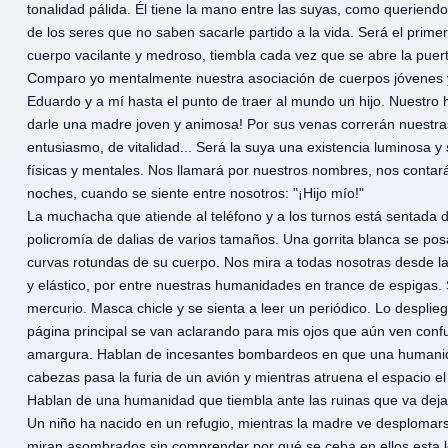
tonalidad pálida. Él tiene la mano entre las suyas, como querien
de los seres que no saben sacarle partido a la vida. Será el prim
cuerpo vacilante y medroso, tiembla cada vez que se abre la puerta
Comparo yo mentalmente nuestra asociación de cuerpos jóvenes y 
Eduardo y a mí hasta el punto de traer al mundo un hijo. Nuestro h
darle una madre joven y animosa! Por sus venas correrán nuestra
entusiasmo, de vitalidad... Será la suya una existencia luminosa y s
físicas y mentales. Nos llamará por nuestros nombres, nos contar
noches, cuando se siente entre nosotros: "¡Hijo mío!"
La muchacha que atiende al teléfono y a los turnos está sentada det
policromía de dalias de varios tamaños. Una gorrita blanca se pos
curvas rotundas de su cuerpo. Nos mira a todas nosotras desde l
y elástico, por entre nuestras humanidades en trance de espigas
mercurio. Masca chicle y se sienta a leer un periódico. Lo despliega
página principal se van aclarando para mis ojos que aún ven confu
amargura. Hablan de incesantes bombardeos en que una humanidad
cabezas pasa la furia de un avión y mientras atruena el espacio el
Hablan de una humanidad que tiembla ante las ruinas que va dej
Un niño ha nacido en un refugio, mientras la madre ve desplomarse
miran asombrados sin comprender por qué se ceba en ellos esta l